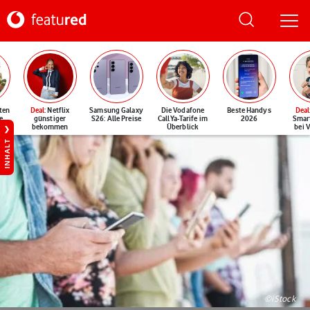
ten
Deal
: Netflix
Samsung Galaxy
Die Vodafone
Beste Handys
Deal
e
günstiger
S26: Alle Preise
CallYa-Tarife im
2026
Smar
bekommen
Überblick
bei 
INHALT
©iStock