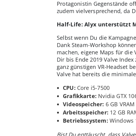
Protagonistin Gegenstände of
zudem vielversprechend, da Du
Half-Life: Alyx unterstützt 
Selbst wenn Du die Kampagne v
Dank Steam-Workshop können Nut
machen, eigene Maps für die V
Dir bis Ende 2019 Valve Index 
ganz günstigen VR-Headset ben
Valve hat bereits die minima
CPU:
Core i5-7500
Grafikkarte:
Nvidia GTX 10
Videospeicher:
6 GB VRAM
Arbeitsspeicher:
12 GB RA
Betriebssystem:
Windows 
Bist Du enttäuscht, dass Valve