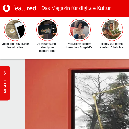
Das Magazin für digitale Kultur
Vodafone: SIM-Karte
Alle Samsung-
Vodafone-Router
Handy auf Raten
freischalten
Handys in
tauschen: So geht's
kaufen: Alle Infos
Reihenfolge
INHALT