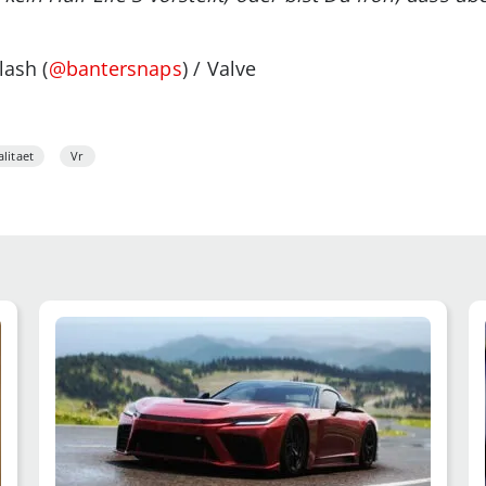
lash (
@bantersnaps
) / Valve
alitaet
Vr