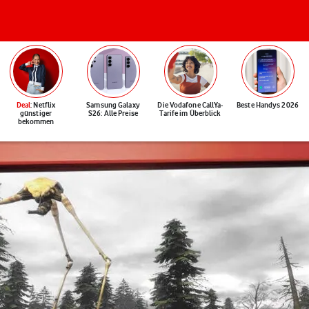
Deal
: Netflix
Samsung Galaxy
Die Vodafone CallYa-
Beste Handys 2026
günstiger
S26: Alle Preise
Tarife im Überblick
bekommen