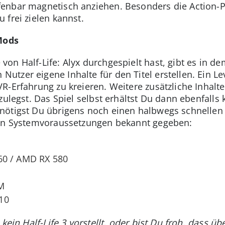
fenbar magnetisch anziehen. Besonders die Action-P
 frei zielen kannst.
Mods
on Half-Life: Alyx durchgespielt hast, gibt es in de
zer eigene Inhalte für den Titel erstellen. Ein Leve
R-Erfahrung zu kreieren. Weitere zusätzliche Inhal
zulegst. Das Spiel selbst erhältst Du dann ebenfall
ötigst Du übrigens noch einen halbwegs schnellen C
len Systemvoraussetzungen bekannt gegeben:
60 / AMD RX 580
M
10
 kein Half-Life 3 vorstellt, oder bist Du froh, dass