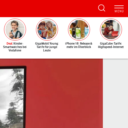
Deal
: Kinder-
GigaMobil Young:
iPhone 18: Release &
GigaCube-Tarife:
Smartwatches bei
Tarife für junge
mehr im Überblick
Highspeed-Internet
Vodafone
Leute