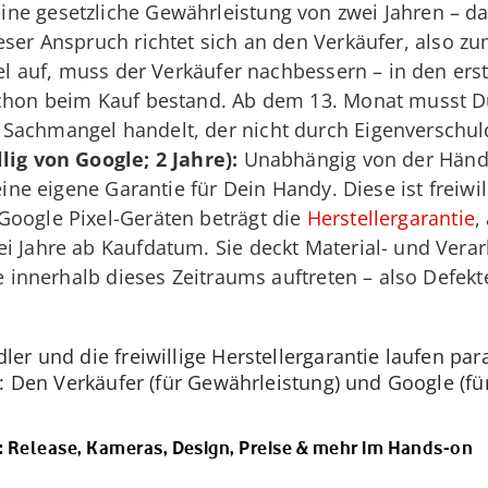
ne gesetzliche Gewährleistung von zwei Jahren – da
ieser Anspruch richtet sich an den Verkäufer, also z
ngel auf, muss der Verkäufer nachbessern – in den er
schon beim Kauf bestand. Ab dem 13. Monat musst D
Sachmangel handelt, der nicht durch Eigenverschuld
lig von Google; 2 Jahre):
Unabhängig von der Händl
 eine eigene Garantie für Dein Handy. Diese ist freiw
Google Pixel-Geräten beträgt die
Herstellergarantie
,
i Jahre ab Kaufdatum. Sie deckt Material- und Verar
ie innerhalb dieses Zeitraums auftreten – also Defek
r und die freiwillige Herstellergarantie laufen para
: Den Verkäufer (für Gewährleistung) und Google (für
L: Release, Kameras, Design, Preise & mehr im Hands-on