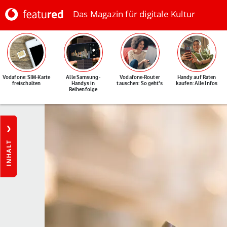
Das Magazin für digitale Kultur
Vodafone: SIM-Karte
Alle Samsung-
Vodafone-Router
Handy auf Raten
freischalten
Handys in
tauschen: So geht's
kaufen: Alle Infos
Reihenfolge
INHALT