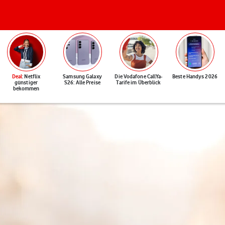
Deal
: Netflix
Samsung Galaxy
Die Vodafone CallYa-
Beste Handys 2026
günstiger
S26: Alle Preise
Tarife im Überblick
bekommen