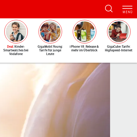
Deal
: Kinder-
GigaMobil Young:
iPhone 18: Release &
GigaCube-Tarife:
Smartwatches bei
Tarife für junge
mehr im Überblick
Highspeed-Internet
Vodafone
Leute