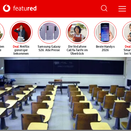
ten
Deal
: Netflix
Samsung Galaxy
Die Vodafone
Beste Handys
Deal
e
günstiger
S26: Alle Preise
CallYa-Tarife im
2026
Smar
bekommen
Überblick
bei 