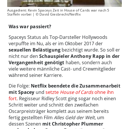
Ausgedient: Kevin Spaceys Zeit in House of Cards war nach 5
Staffeln vorbei | © David Giesbrecht/Netflix
Was war passiert?
Spaceys Status als Top-Darsteller Hollywoods
verpuffte im Nu, als er im Oktober 2017 der
sexuellen Belästigung
bezichtigt wurde. So soll er
nicht nur den
Schauspieler Anthony Rapp in der
Vergangenheit genötigt
haben, sondern auch
viele weitere männliche Cast- und Crewmitglieder
während seiner Karriere.
Die Folge:
Netflix beendete die Zusammenarbeit
mit Spacey
und
setzte
House of Cards
ohne ihn
fort
. Regisseur Ridley Scott ging sogar noch einen
Schritt weiter und schnitt den zweifachen
Oscarpreisträger komplett aus seinem bereits
fertig gestellten Film
Alles Geld der Welt
, um
dessen Szenen
mit Christopher Plummer