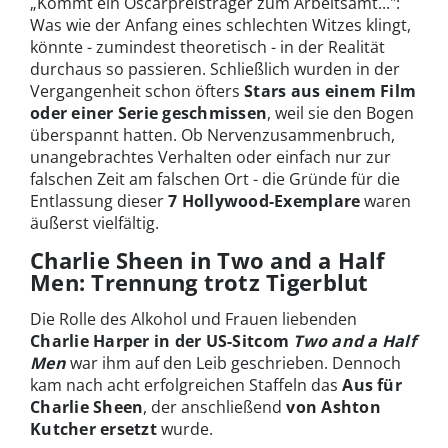
„Kommt ein Oscarpreisträger zum Arbeitsamt...":
Was wie der Anfang eines schlechten Witzes klingt,
könnte - zumindest theoretisch - in der Realität
durchaus so passieren. Schließlich wurden in der
Vergangenheit schon öfters
Stars aus einem Film
oder einer Serie geschmissen
, weil sie den Bogen
überspannt hatten. Ob Nervenzusammenbruch,
unangebrachtes Verhalten oder einfach nur zur
falschen Zeit am falschen Ort - die Gründe für die
Entlassung dieser
7
Hollywood-Exemplare
waren
äußerst vielfältig.
Charlie Sheen in Two and a Half
Men: Trennung trotz Tigerblut
Die Rolle des Alkohol und Frauen liebenden
Charlie Harper in der US-Sitcom
Two and a Half
Men
war ihm auf den Leib geschrieben. Dennoch
kam nach acht erfolgreichen Staffeln das
Aus
für
Charlie Sheen
, der anschließend
von Ashton
Kutcher ersetzt
wurde.