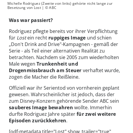
Michelle Rodriguez (Zweite von links) gehörte nicht lange zur
Besetzung von Lost | © ABC
Was war passiert?
Rodriguez pflegte bereits vor ihrer Verpflichtung
für
Lost
ein recht
ruppiges Image
und schien
„Don't Drink and Drive"-Kampagnen - gemäß der
Serie - als Teil einer alternativen Realität zu
betrachten. Nachdem sie 2005 zum wiederholten
Male wegen
Trunkenheit und
Drogenmissbrauch am Steuer
verhaftet wurde,
zogen die Macher die Reißleine.
Offiziell war ihr Serientod von vornherein geplant
gewesen. Wahrscheinlicher ist jedoch, dass der
zum Disney-Konzern gehörende Sender ABC sein
sauberes Image bewahren
wollte. Immerhin
durfte Rodriguez Jahre später
für zwei weitere
Episoden zurückkehren
.
[odf-metadata title="Lost" show_trailer="true"