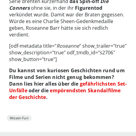
Serie drehten kurzerhand
das Spin-off
Die
Conners
ohne sie, in der ihr
Figurentod
verkündet wurde. Damit war der Braten gegessen.
Würde es eine Charlie Sheen-Gedenkmedaille
geben, Roseanne Barr hätte sie sich redlich
verdient.
[odf-metadata title="
Roseanne
" show_trailer="true"
show_description="true" odf_tmdb_id="s2706"
show_button="true"]
Du kannst von kuriosen Geschichten rund um
Filme und Serien nicht genug bekommen?
Dann lies hier alles über die
gefährlichsten Set-
Unfälle
oder die
empörendsten Skandalfilme
der Geschichte
.
Wissen-Fun