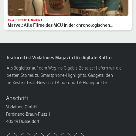
TV & ENTERTAINMENT
Marvel: Alle Filme des MCU in der chronologischen
Reihenfolge
featured ist Vodafones Magazin für digitale Kultur
Als Begleiter auf dem Weg ins Gigabit-Zeitalter liefern wir die
besten Stories zu Smartphone-Highlights, Gadgets, den
heißesten Tech-News und Kino- und TV-Höhepunkte.
Anschrift
Vodafone GmbH
Ferdinand-Braun-Platz 1
40549 Düsseldorf