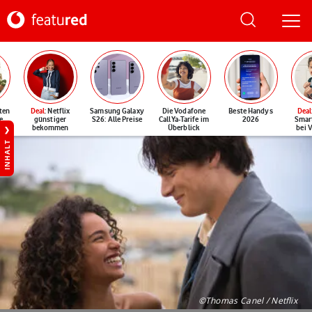
ten
Deal
: Netflix
Samsung Galaxy
Die Vodafone
Beste Handys
Deal
e
günstiger
S26: Alle Preise
CallYa-Tarife im
2026
Smar
bekommen
Überblick
bei 
INHALT
©Thomas Canel / Netflix