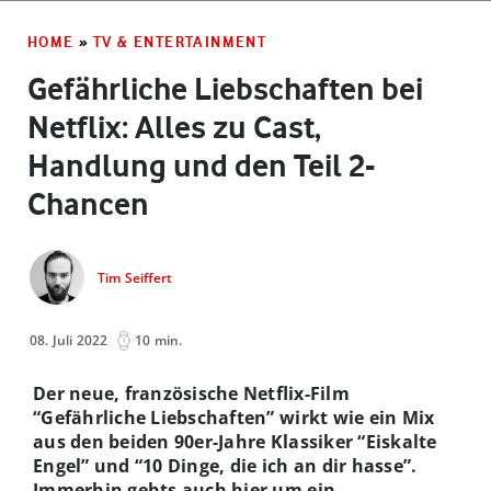
HOME
»
TV & ENTERTAINMENT
Gefährliche Liebschaften bei
Netflix: Alles zu Cast,
Handlung und den Teil 2-
Chancen
Tim Seiffert
08. Juli 2022
10 min.
Der neue, französische Netflix-Film
“Gefährliche Liebschaften” wirkt wie ein Mix
aus den beiden 90er-Jahre Klassiker “Eiskalte
Engel” und “10 Dinge, die ich an dir hasse”.
Immerhin gehts auch hier um ein