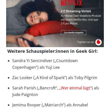
Weitere Schauspieler:innen in Geek Girl:
Sandra Yi Sencindiver („Countdown
Copenhagen“) als Yuji Lee
Zac Looker („A Kind of Spark“) als Toby Pilgrim
Sarah Parish („Bancroft“, „
Wer einmal lügt
“) als
Jude Paignton
Jemima Rooper („Matriarch“) als Annabel