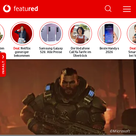
ten
Deal
: Netflix
Samsung Galaxy
Die Vodafone
Beste Handys
Deal
e
günstiger
S26: Alle Preise
CallYa-Tarife im
2026
Smar
bekommen
Überblick
bei 
INHALT
©Microsoft