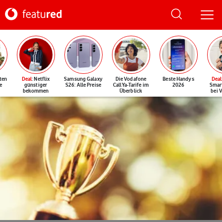
ten
Deal
: Netflix
Samsung Galaxy
Die Vodafone
Beste Handys
Deal
e
günstiger
S26: Alle Preise
CallYa-Tarife im
2026
Smar
bekommen
Überblick
bei 