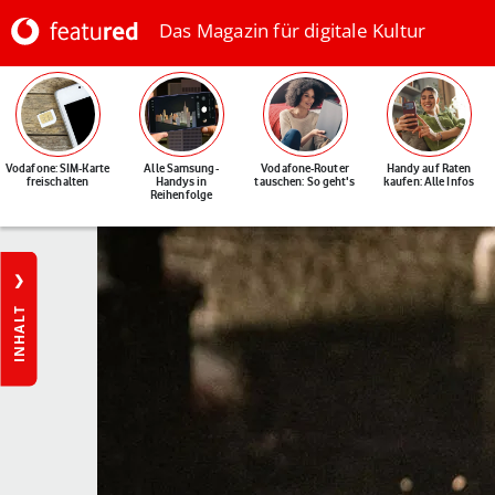
Das Magazin für digitale Kultur
Vodafone: SIM-Karte
Alle Samsung-
Vodafone-Router
Handy auf Raten
freischalten
Handys in
tauschen: So geht's
kaufen: Alle Infos
Reihenfolge
INHALT