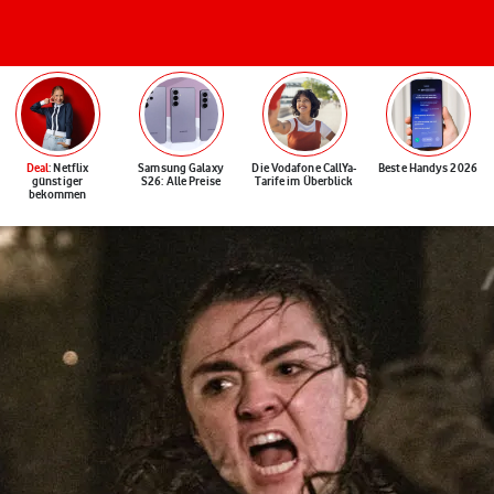
Deal
: Netflix
Samsung Galaxy
Die Vodafone CallYa-
Beste Handys 2026
günstiger
S26: Alle Preise
Tarife im Überblick
bekommen