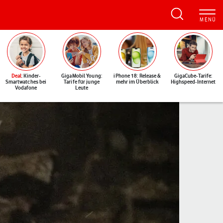
Deal
: Kinder-
GigaMobil Young:
iPhone 18: Release &
GigaCube-Tarife:
Smartwatches bei
Tarife für junge
mehr im Überblick
Highspeed-Internet
Vodafone
Leute