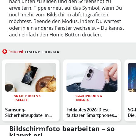
nach unten zu sliden und den Screenshot zu
erweitern. Tippe erneut auf das Symbol, wenn Du
noch mehr vom Bildschirm abfotografieren
möchtest. Beende den Modus, indem Du wartest
oder in ein anderes Fenster wechselst – Du kannst
auch einfach den Home-Button drücken.
red
featu
LESEEMPFEHLUNGEN
SMARTPHONES &
SMARTPHONES &
TABLETS
TABLETS
Samsung-
Foldables 2026: Diese
5G-
Sicherheitsupdate im
faltbaren Smartphones
Die
Juli 2026 für diese
solltest Du kennen
von
Galaxy-Handys
Bildschirmfoto bearbeiten – so
klappt es!