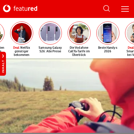
ten
Deal
: Netflix
Samsung Galaxy
Die Vodafone
Beste Handys
Deal
e
günstiger
S26: Alle Preise
CallYa-Tarife im
2026
Smar
bekommen
Überblick
bei 
INHALT