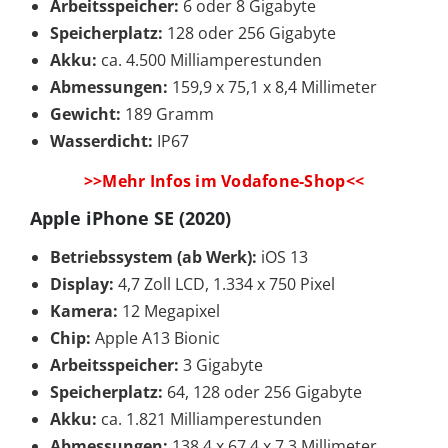
Arbeitsspeicher:
6 oder 8 Gigabyte
Speicherplatz:
128 oder 256 Gigabyte
Akku:
ca. 4.500 Milliamperestunden
Abmessungen:
159,9 x 75,1 x 8,4 Millimeter
Gewicht:
189 Gramm
Wasserdicht:
IP67
>>Mehr Infos im Vodafone-Shop<<
Apple iPhone SE (2020)
Betriebssystem (ab Werk):
iOS 13
Display:
4,7 Zoll LCD, 1.334 x 750 Pixel
Kamera:
12 Megapixel
Chip:
Apple A13 Bionic
Arbeitsspeicher:
3 Gigabyte
Speicherplatz:
64, 128 oder 256 Gigabyte
Akku:
ca. 1.821 Milliamperestunden
Abmessungen:
138,4 x 67,4 x 7,3 Millimeter