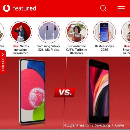
ten
Deal
: Netflix
Samsung Galaxy
Die Vodafone
Beste Handys
Deal
e
günstiger
S26: Alle Preise
CallYa-Tarife im
2026
Smar
bekommen
Überblick
bei 
INHALT
©Eigenkreation | Samsung | Apple