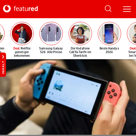
ten
Deal
: Netflix
Samsung Galaxy
Die Vodafone
Beste Handys
Deal
e
günstiger
S26: Alle Preise
CallYa-Tarife im
2026
Smar
bekommen
Überblick
bei 
INHALT