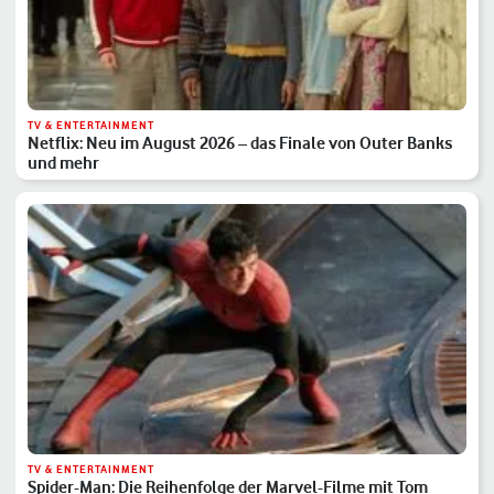
TV & ENTERTAINMENT
Netflix: Neu im August 2026 – das Finale von Outer Banks
und mehr
TV & ENTERTAINMENT
Spider-Man: Die Reihenfolge der Marvel-Filme mit Tom