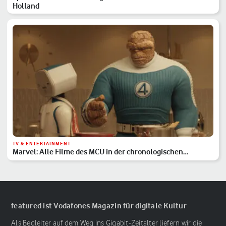
Holland
TV & ENTERTAINMENT
Marvel: Alle Filme des MCU in der chronologischen
Reihenfolge
featured ist Vodafones Magazin für digitale Kultur
Als Begleiter auf dem Weg ins Gigabit-Zeitalter liefern wir die