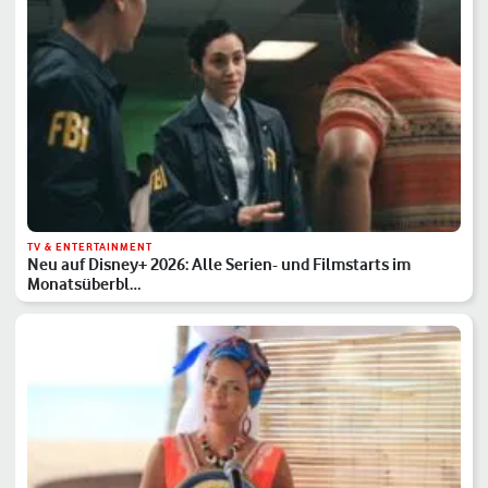
TV & ENTERTAINMENT
Neu auf Disney+ 2026: Alle Serien- und Filmstarts im
Monatsüberbl…