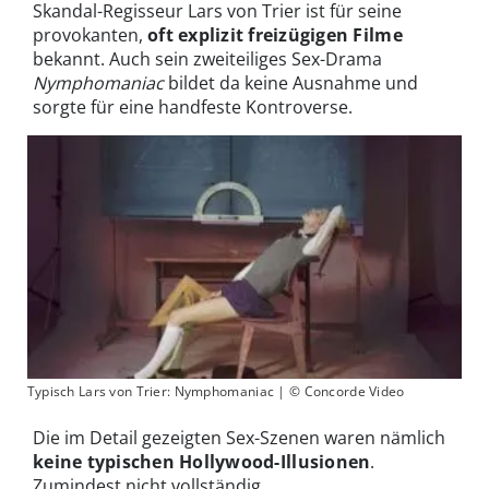
Skandal-Regisseur Lars von Trier ist für seine
provokanten,
oft explizit freizügigen Filme
bekannt. Auch sein zweiteiliges Sex-Drama
Nymphomaniac
bildet da keine Ausnahme und
sorgte für eine handfeste Kontroverse.
Typisch Lars von Trier: Nymphomaniac | © Concorde Video
Die im Detail gezeigten Sex-Szenen waren nämlich
keine typischen Hollywood-Illusionen
.
Zumindest nicht vollständig…