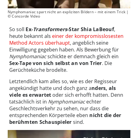
Nymphomaniac spart nicht an expliziten Bildern – mit einem Trick |
© Concorde Video
So soll
Ex-
Transformers
-Star Shia LaBeouf
,
heute bekannt als
einer der kompromisslosesten
Method Actors überhaupt
, angeblich seine
Einwilligung gegeben haben. Als Bewerbung für
Nymphomaniac
schickte er demnach gleich ein
Sex-Tape von sich selbst an von Trier
. Die
Gerüchteküche brodelte.
Letztendlich kam alles so, wie es der Regisseur
angekündigt hatte und doch ganz a
nders, als
viele es erwartet
oder sich erhofft hatten. Denn
tatsächlich ist in
Nymphomaniac
echter
Geschlechtsverkehr zu sehen, nur dass die
entsprechenden Körperteile eben
nicht die der
berühmten Schauspieler
sind.