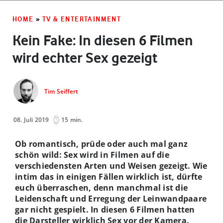
HOME
»
TV & ENTERTAINMENT
Kein Fake: In diesen 6 Filmen
wird echter Sex gezeigt
Tim Seiffert
08. Juli 2019
15 min.
Ob romantisch, prüde oder auch mal ganz
schön wild: Sex wird in Filmen auf die
verschiedensten Arten und Weisen gezeigt. Wie
intim das in einigen Fällen wirklich ist, dürfte
euch überraschen, denn manchmal ist die
Leidenschaft und Erregung der Leinwandpaare
gar nicht gespielt. In diesen 6 Filmen hatten
die Darsteller wirklich Sex vor der Kamera.