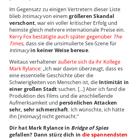
Im Gegensatz zu einigen Vertretern dieser Liste
blieb
Intimacy
von einem
größeren Skandal
verschont
, war ein voller kritischer Erfolg und
heimste gleich mehrere internationale Preise ein.
Kerry Fox bestätigte auch später gegenüber
The
Times
, dass sie die unsimulierte Sex-Szene für
Intimacy
in keiner Weise bereue
.
Weitaus verhaltener
äußerte sich da ihr Kollege
Mark Rylance
: „Ich war davon überzeugt, dass es
eine essentielle Geschichte über die
Schwierigkeiten von Menschen ist, die
Intimität in
einer großen Stadt
suchen. […] Aber ich fand die
Produktion des Films und die anschließende
Aufmerksamkeit und
persönlichen Attacken
sehr, sehr schmerzhaft
. Ich wünschte, ich hätte
ihn [
Intimacy
] nicht gemacht.“
Dir hat Mark Rylance in
Bridge of Spies
gefallen? Dann stürz dich in
die spannendsten