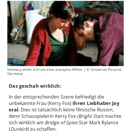
Intimacy dreht sich um eine anonyme Affäre | © Universal Pictures
Germany
Das geschah wirklich:
In der entsprechenden Szene befriedigt die
unbekannte Frau (Kerry Fox)
ihren Liebhaber Jay
oral
. Dies ist tatsächlich keine filmische Illusion,
denn Schauspielerin Kerry Fox
(Bright Star
) machte
sich wirklich am
Bridge of Spies
-Star Mark Rylance
(
Dunkirk
) zu schaffen.