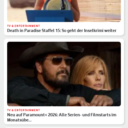
TV & ENTERTAINMENT
Death in Paradise Staffel 15: So geht der Inselkrimi weiter
TV & ENTERTAINMENT
Neu auf Paramount+ 2026: Alle Serien- und Filmstarts im
Monatsübe…