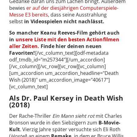
Gedanke daran uns zum Lachen bringt. Außerdem
bewies
er auf der diesjährigen Computerspiele-
Messe E3 bereits
, dass seine Ausstrahlung
selbst
in Videospielen nicht nachlässt.
So mancher Keanu Reeves-Film gehört auch
in
unsere Liste mit den besten Actionfilmen
aller Zeiten.
Finde hier deinen neuen
Favoriten!
[/vc_column_text][odf-metadata
odf_tmdb_id="m257344"][/um_accordion]
[/vc_column][/vc_row][vc_row][vc_column]
[um_accordion um_accordion_headline="Death
Wish (2018)" um_accordion_image="40617"]
[vc_column_text]
Als Dr. Paul Kersey in Death Wish
(2018)
Der Rache-Thriller
Ein Mann sieht rot
mit Charles
Bronson wurde in den Siebzigern zum
B-Movie-
Kult
. Vierzig Jahre später versuchte sich Eli Roth
(
Hostel
) an einem
Remake
, in dem er Bruce Willis