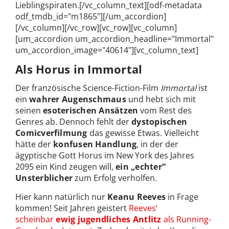
Lieblingspiraten.[/vc_column_text][odf-metadata
odf_tmdb_id="m1865"][/um_accordion]
[/vc_column][/vc_row][vc_row][vc_column]
[um_accordion um_accordion_headline="Immortal"
um_accordion_image="40614"][vc_column_text]
Als Horus in Immortal
Der französische Science-Fiction-Film
Immortal
ist
ein
wahrer Augenschmaus
und hebt sich mit
seinen
esoterischen Ansätzen
vom Rest des
Genres ab. Dennoch fehlt der
dystopischen
Comicverfilmung
das gewisse Etwas. Vielleicht
hätte der
konfusen Handlung
, in der der
ägyptische Gott Horus im New York des Jahres
2095 ein Kind zeugen will,
ein „echter“
Unsterblicher
zum Erfolg verholfen.
Hier kann natürlich nur
Keanu Reeves
in Frage
kommen! Seit Jahren geistert
Reeves‘
scheinbar
ewig jugendliches Antlitz
als Running-