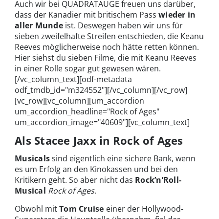
Auch wir bei QUADRATAUGE freuen uns darüber,
dass der Kanadier mit britischem Pass
wieder in
aller Munde
ist. Deswegen haben wir uns für
sieben zweifelhafte Streifen entschieden, die Keanu
Reeves möglicherweise noch hätte retten können.
Hier siehst du sieben Filme, die mit Keanu Reeves
in einer Rolle sogar gut gewesen wären.
[/vc_column_text][odf-metadata
odf_tmdb_id="m324552"][/vc_column][/vc_row]
[vc_row][vc_column][um_accordion
um_accordion_headline="Rock of Ages"
um_accordion_image="40609"][vc_column_text]
Als Stacee Jaxx in Rock of Ages
Musicals
sind eigentlich eine sichere Bank, wenn
es um Erfolg an den Kinokassen und bei den
Kritikern geht. So aber nicht das
Rock’n’Roll-
Musical
Rock of Ages
.
Obwohl mit
Tom Cruise
einer der Hollywood-