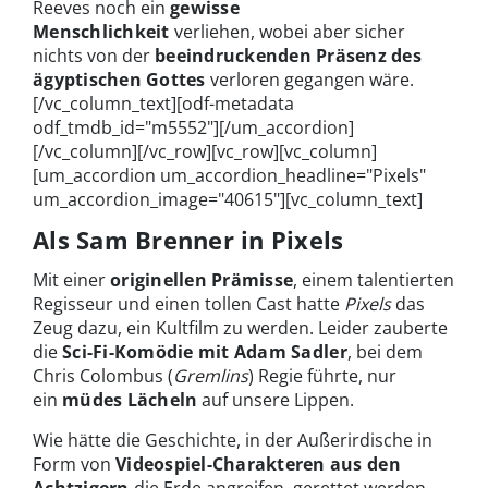
Reeves noch ein
gewisse
Menschlichkeit
verliehen, wobei aber sicher
nichts von der
beeindruckenden Präsenz des
ägyptischen Gottes
verloren gegangen wäre.
[/vc_column_text][odf-metadata
odf_tmdb_id="m5552"][/um_accordion]
[/vc_column][/vc_row][vc_row][vc_column]
[um_accordion um_accordion_headline="Pixels"
um_accordion_image="40615"][vc_column_text]
Als Sam Brenner in Pixels
Mit einer
originellen Prämisse
, einem talentierten
Regisseur und einen tollen Cast hatte
Pixels
das
Zeug dazu, ein Kultfilm zu werden. Leider zauberte
die
Sci-Fi-Komödie mit Adam Sadler
, bei dem
Chris Colombus (
Gremlins
) Regie führte, nur
ein
müdes Lächeln
auf unsere Lippen.
Wie hätte die Geschichte, in der Außerirdische in
Form von
Videospiel-Charakteren aus den