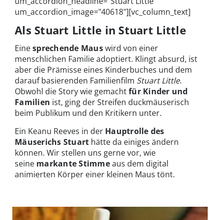
um_accordion_headline="Stuart Little"
um_accordion_image="40618"][vc_column_text]
Als Stuart Little in Stuart Little
Eine
sprechende Maus
wird von einer
menschlichen Familie adoptiert. Klingt absurd, ist
aber die Prämisse eines Kinderbuches und dem
darauf basierenden Familienfilm
Stuart Little
.
Obwohl die Story wie gemacht
für Kinder und
Familien
ist, ging der Streifen duckmäuserisch
beim Publikum und den Kritikern unter.
Ein Keanu Reeves in der
Hauptrolle des
Mäuserichs Stuart
hätte da einiges ändern
können. Wir stellen uns gerne vor, wie
seine
markante Stimme
aus dem digital
animierten Körper einer kleinen Maus tönt.