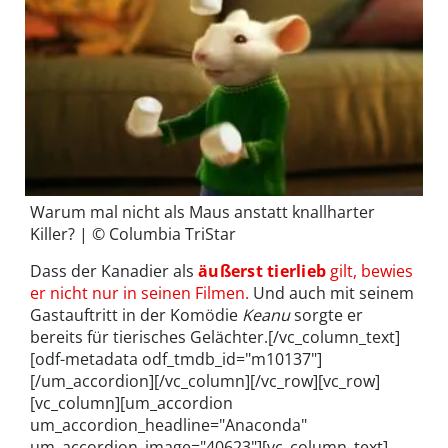
Warum mal nicht als Maus anstatt knallharter
Killer? | © Columbia TriStar
Dass der Kanadier als
äußerst tierlieb
gilt, bewies
er nicht nur in seinen Filmen.
Und auch mit seinem
Gastauftritt in der Komödie
Keanu
sorgte er
bereits für tierisches Gelächter.[/vc_column_text]
[odf-metadata odf_tmdb_id="m10137"]
[/um_accordion][/vc_column][/vc_row][vc_row]
[vc_column][um_accordion
um_accordion_headline="Anaconda"
um_accordion_image="40623"][vc_column_text]