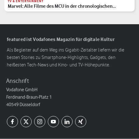
TV & ENTERTAINMENT
Marvel: Alle Filme des MCU in der chronologischen
Reihenfolge
featured ist Vodafones Magazin für digitale Kultur
Als Begleiter auf dem Weg ins Gigabit-Zeitalter liefern wir die
besten Stories zu Smartphone-Highlights, Gadgets, den
heißesten Tech-News und Kino- und TV-Höhepunkte.
Anschrift
Vodafone GmbH
Ferdinand-Braun-Platz 1
40549 Düsseldorf