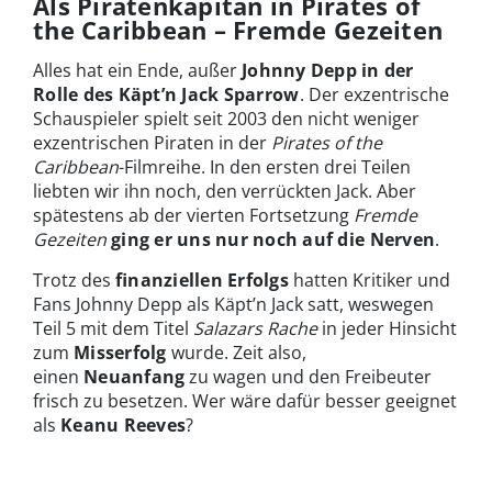
Als Piratenkapitän in Pirates of
the Caribbean – Fremde Gezeiten
Alles hat ein Ende, außer
Johnny Depp in der
Rolle des Käpt’n Jack Sparrow
. Der exzentrische
Schauspieler spielt seit 2003 den nicht weniger
exzentrischen Piraten in der
Pirates of the
Caribbean
-Filmreihe. In den ersten drei Teilen
liebten wir ihn noch, den verrückten Jack. Aber
spätestens ab der vierten Fortsetzung
Fremde
Gezeiten
ging er uns nur noch auf die Nerven
.
Trotz des
finanziellen Erfolgs
hatten Kritiker und
Fans Johnny Depp als Käpt’n Jack satt, weswegen
Teil 5 mit dem Titel
Salazars Rache
in jeder Hinsicht
zum
Misserfolg
wurde. Zeit also,
einen
Neuanfang
zu wagen und den Freibeuter
frisch zu besetzen. Wer wäre dafür besser geeignet
als
Keanu Reeves
?