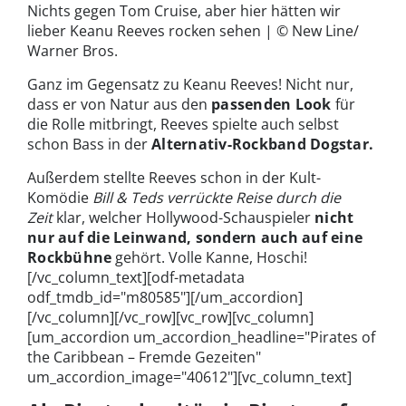
Nichts gegen Tom Cruise, aber hier hätten wir
lieber Keanu Reeves rocken sehen | © New Line/
Warner Bros.
Ganz im Gegensatz zu Keanu Reeves! Nicht nur,
dass er von Natur aus den
passenden Look
für
die Rolle mitbringt, Reeves spielte auch selbst
schon Bass in der
Alternativ-Rockband Dogstar.
Außerdem stellte Reeves schon in der Kult-
Komödie
Bill & Teds verrückte Reise durch die
Zeit
klar, welcher Hollywood-Schauspieler
nicht
nur auf die Leinwand, sondern auch auf eine
Rockbühne
gehört. Volle Kanne, Hoschi!
[/vc_column_text][odf-metadata
odf_tmdb_id="m80585"][/um_accordion]
[/vc_column][/vc_row][vc_row][vc_column]
[um_accordion um_accordion_headline="Pirates of
the Caribbean – Fremde Gezeiten"
um_accordion_image="40612"][vc_column_text]