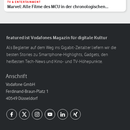
TV & ENTERTAINMENT
Marvel: Alle Filme des MCU in der chronologischen
Reihenfolge
featured ist Vodafones Magazin für digitale Kultur
Als Begleiter auf dem Weg ins Gigabit-Zeitalter liefern wir die
besten Stories zu Smartphone-Highlights, Gadgets, den
heißesten Tech-News und Kino- und TV-Höhepunkte.
Anschrift
Vodafone GmbH
Ferdinand-Braun-Platz 1
40549 Düsseldorf