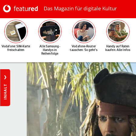
Das Magazin für digitale Kultur
Vodafone: SIM-Karte
Alle Samsung-
Vodafone-Router
Handy auf Raten
freischalten
Handys in
tauschen: So geht's
kaufen: Alle Infos
Reihenfolge
INHALT