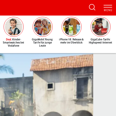
Deal
: Kinder-
GigaMobil Young:
iPhone 18: Release &
GigaCube-Tarife:
Smartwatches bei
Tarife für junge
mehr im Überblick
Highspeed-Internet
Vodafone
Leute