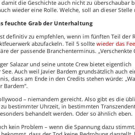
 damit die Geschichte auch nicht zu überschaubar bl
uch wieder eine Rolle. Welche, soll an dieser Stelle
as feuchte Grab der Unterhaltung
 ist definitiv zu empfehlen, wenn im fünften Teil der
ektfeuerwerk abzufackeln. Teil 5 sollte
wieder das Fee
äre der passende Branchenterminus. „Verschenkte C
r Salazar und seine untote Crew bietet eigentlich r
 See. Auch weil Javier Bardem grundsätzlich auch ei
nis, dass am Ende in den Credits stehen würde: „Wah
er Bardem“.
ollywood – niemandem gereicht. Also gibt es die übli
zu bestimmter Uhrzeit, in bestimmten Transzenden
esonders behandelt werden. Oder so ähnlich eben.
 auch kein Problem – wenn die Spannung dazu stimm
t bekommt, dass der Tod keine Bedrohung darstellt,