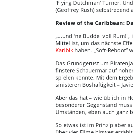
'Flying Dutchman' Turner. Und
(Geoffrey Rush) selbstredend a
Review of the Caribbean: D
„...und 'ne Buddel voll Rum!“,
Mittel ist, um das nächste Eff
Karibik
haben. „Soft-Reboot“ w
Das Grundgerüst um Piratenjäge
finstere Schauermär auf hoher
spielen könnte. Mit dem Ergeb
sinisteren Boshaftigkeit – Javi
Aber das hat – wie üblich in H
besonderer Gegenstand muss 
Umständen, eben auch ganz b
So etwas ist im Prinzip aber
über vier Filme hinweg erzähl