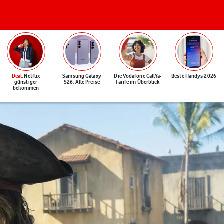
Deal
: Netflix
Samsung Galaxy
Die Vodafone CallYa-
Beste Handys 2026
günstiger
S26: Alle Preise
Tarife im Überblick
bekommen