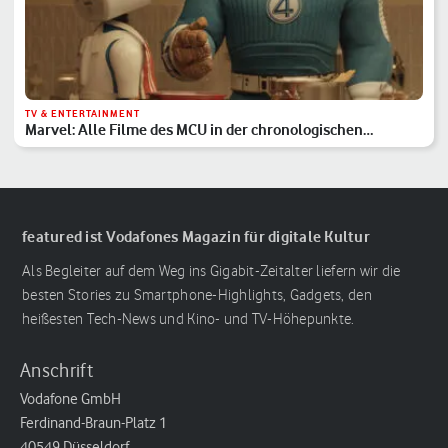
TV & ENTERTAINMENT
Marvel: Alle Filme des MCU in der chronologischen
Reihenfolge
featured ist Vodafones Magazin für digitale Kultur
Als Begleiter auf dem Weg ins Gigabit-Zeitalter liefern wir die
besten Stories zu Smartphone-Highlights, Gadgets, den
heißesten Tech-News und Kino- und TV-Höhepunkte.
Anschrift
Vodafone GmbH
Ferdinand-Braun-Platz 1
40549 Düsseldorf