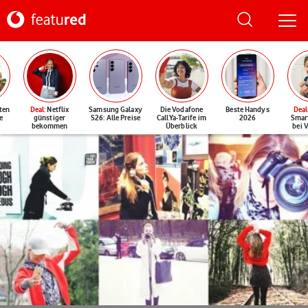
ten
Deal
: Netflix
Samsung Galaxy
Die Vodafone
Beste Handys
Deal
e
günstiger
S26: Alle Preise
CallYa-Tarife im
2026
Smar
bekommen
Überblick
bei 