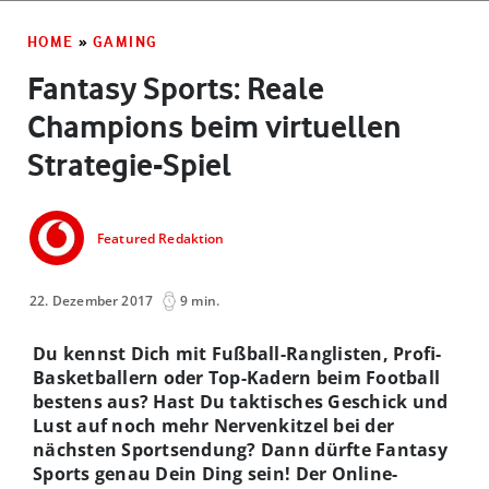
HOME
»
GAMING
Fantasy Sports: Reale
Champions beim virtuellen
Strategie-Spiel
Featured Redaktion
22. Dezember 2017
9 min.
Du kennst Dich mit Fußball-Ranglisten, Profi-
Basketballern oder Top-Kadern beim Football
bestens aus? Hast Du taktisches Geschick und
Lust auf noch mehr Nervenkitzel bei der
nächsten Sportsendung? Dann dürfte Fantasy
Sports genau Dein Ding sein! Der Online-