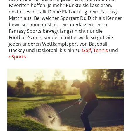
Favoriten hoffen. Je mehr Punkte sie kassieren,
desto besser fällt Deine Platzierung beim Fantasy
Match aus. Bei welcher Sportart Du Dich als Kenner
beweisen möchtest, ist Dir überlassen. Denn
Fantasy Sports bewegt längst nicht nur die
Football-Szene, sondern mittlerweile so gut wie
jeden anderen Wettkampfsport von Baseball,
Hockey und Basketball bis hin zu
Golf
,
Tennis
und
eSports
.