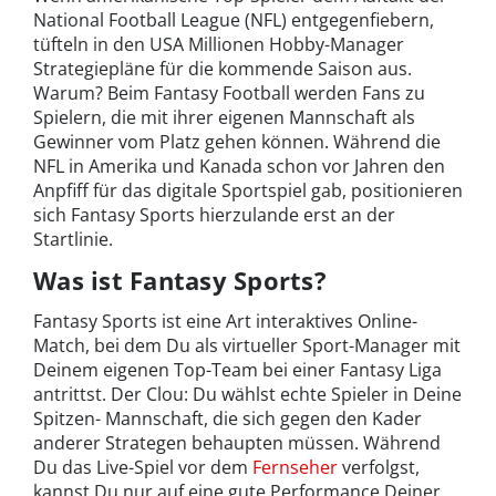
National Football League (NFL) entgegenfiebern,
tüfteln in den USA Millionen Hobby-Manager
Strategiepläne für die kommende Saison aus.
Warum? Beim Fantasy Football werden Fans zu
Spielern, die mit ihrer eigenen Mannschaft als
Gewinner vom Platz gehen können. Während die
NFL in Amerika und Kanada schon vor Jahren den
Anpfiff für das digitale Sportspiel gab, positionieren
sich Fantasy Sports hierzulande erst an der
Startlinie.
Was ist Fantasy Sports?
Fantasy Sports ist eine Art interaktives Online-
Match, bei dem Du als virtueller Sport-Manager mit
Deinem eigenen Top-Team bei einer Fantasy Liga
antrittst. Der Clou: Du wählst echte Spieler in Deine
Spitzen- Mannschaft, die sich gegen den Kader
anderer Strategen behaupten müssen. Während
Du das Live-Spiel vor dem
Fernseher
verfolgst,
kannst Du nur auf eine gute Performance Deiner