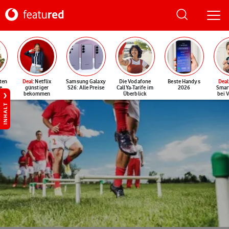
ten
Deal
: Netflix
Samsung Galaxy
Die Vodafone
Beste Handys
Deal
e
günstiger
S26: Alle Preise
CallYa-Tarife im
2026
Smar
bekommen
Überblick
bei 
INHALT