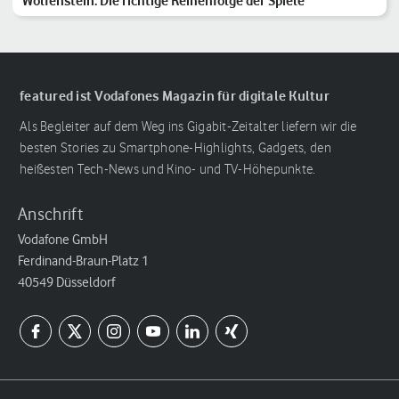
Wolfenstein: Die richtige Reihenfolge der Spiele
featured ist Vodafones Magazin für digitale Kultur
Als Begleiter auf dem Weg ins Gigabit-Zeitalter liefern wir die
besten Stories zu Smartphone-Highlights, Gadgets, den
heißesten Tech-News und Kino- und TV-Höhepunkte.
Anschrift
Vodafone GmbH
Ferdinand-Braun-Platz 1
40549 Düsseldorf