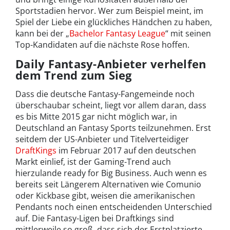
Sportstadien hervor. Wer zum Beispiel meint, im
Spiel der Liebe ein glückliches Händchen zu haben,
kann bei der „
Bachelor Fantasy League
“ mit seinen
Top-Kandidaten auf die nächste Rose hoffen.
Daily Fantasy-Anbieter verhelfen
dem Trend zum Sieg
Dass die deutsche Fantasy-Fangemeinde noch
überschaubar scheint, liegt vor allem daran, dass
es bis Mitte 2015 gar nicht möglich war, in
Deutschland an Fantasy Sports teilzunehmen. Erst
seitdem der US-Anbieter und Titelverteidiger
DraftKings
im Februar 2017 auf den deutschen
Markt einlief, ist der Gaming-Trend auch
hierzulande ready for Big Business. Auch wenn es
bereits seit Längerem Alternativen wie Comunio
oder Kickbase gibt, weisen die amerikanischen
Pendants noch einen entscheidenden Unterschied
auf. Die Fantasy-Ligen bei Draftkings sind
mittlerweile so groß, dass sich der Erstplatzierte