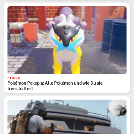
GAMING
Pokémon Pokopia: Alle Pokémon und wie Du sie
freischaltest