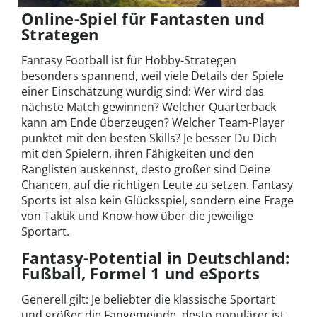
Online-Spiel für Fantasten und
Strategen
Fantasy Football ist für Hobby-Strategen
besonders spannend, weil viele Details der Spiele
einer Einschätzung würdig sind: Wer wird das
nächste Match gewinnen? Welcher Quarterback
kann am Ende überzeugen? Welcher Team-Player
punktet mit den besten Skills? Je besser Du Dich
mit den Spielern, ihren Fähigkeiten und den
Ranglisten auskennst, desto größer sind Deine
Chancen, auf die richtigen Leute zu setzen. Fantasy
Sports ist also kein Glücksspiel, sondern eine Frage
von Taktik und Know-how über die jeweilige
Sportart.
Fantasy-Potential in Deutschland:
Fußball, Formel 1 und eSports
Generell gilt: Je beliebter die klassische Sportart
und größer die Fangemeinde, desto populärer ist