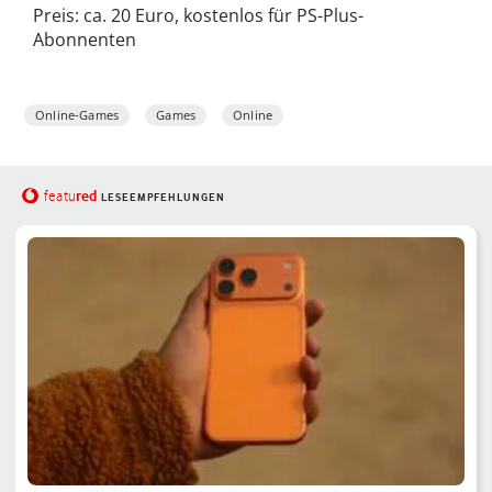
Preis: ca. 20 Euro, kostenlos für PS-Plus-
Abonnenten
Online-Games
Games
Online
red
featu
LESEEMPFEHLUNGEN