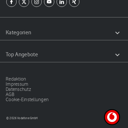
Kategorien
Top Angebote
Redaktion
Impressum
Datenschutz
AGB
Cookie-Einstellungen
© 2026 Vodafone GmbH