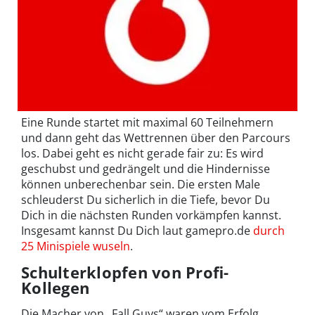
Eine Runde startet mit maximal 60 Teilnehmern
und dann geht das Wettrennen über den Parcours
los. Dabei geht es nicht gerade fair zu: Es wird
geschubst und gedrängelt und die Hindernisse
können unberechenbar sein. Die ersten Male
schleuderst Du sicherlich in die Tiefe, bevor Du
Dich in die nächsten Runden vorkämpfen kannst.
Insgesamt kannst Du Dich laut gamepro.de
durch
25 Minispiele wuseln
.
Schulterklopfen von Profi-
Kollegen
Die Macher von „Fall Guys“ waren vom Erfolg