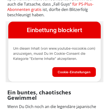
auch die Tatsache, dass „Fall Guys“
für PS-Plus-
Abonnenten gratis
ist, dürfte den Blitzerfolg
beschleunigt haben.
Ein buntes, chaotisches
Gewimmel
Wenn Du Dich noch an die legendäre japanische