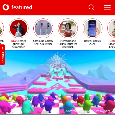
ten
Deal
: Netflix
Samsung Galaxy
Die Vodafone
Beste Handys
Deal
e
günstiger
S26: Alle Preise
CallYa-Tarife im
2026
Smar
bekommen
Überblick
bei 
INHALT
©Mediatonic/Devolver Digital