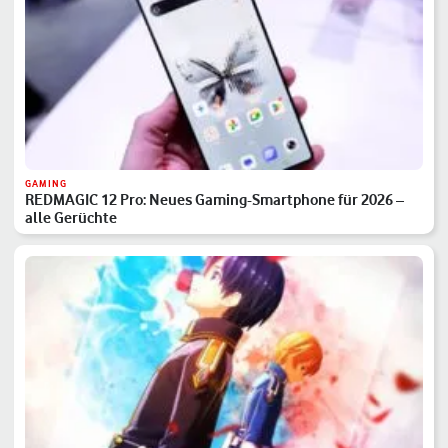
GAMING
REDMAGIC 12 Pro: Neues Gaming-Smartphone für 2026 –
alle Gerüchte