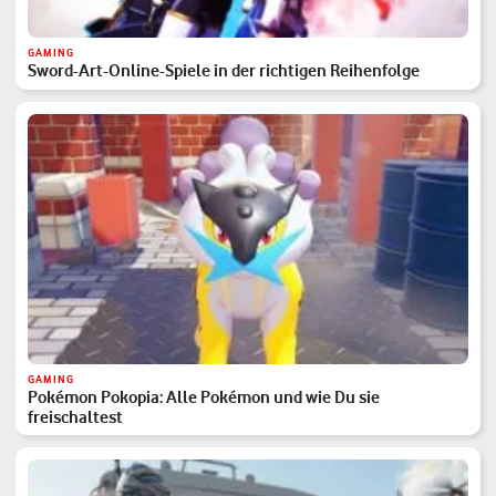
GAMING
Sword-Art-Online-Spiele in der richtigen Reihenfolge
GAMING
Pokémon Pokopia: Alle Pokémon und wie Du sie
freischaltest