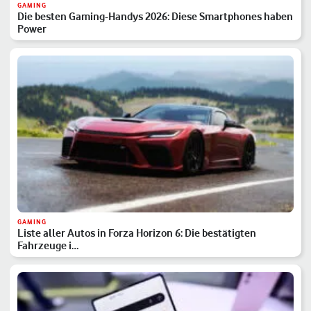
GAMING
Die besten Gaming-Handys 2026: Diese Smartphones haben
Power
GAMING
Liste aller Autos in Forza Horizon 6: Die bestätigten
Fahrzeuge i…