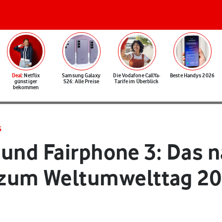
Deal
: Netflix
Samsung Galaxy
Die Vodafone CallYa-
Beste Handys 2026
günstiger
S26: Alle Preise
Tarife im Überblick
bekommen
S
 und Fairphone 3: Das n
zum Weltumwelttag 2