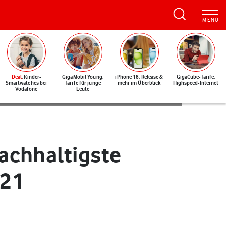
Deal
: Kinder-
GigaMobil Young:
iPhone 18: Release &
GigaCube-Tarife:
Smartwatches bei
Tarife für junge
mehr im Überblick
Highspeed-Internet
Vodafone
Leute
achhaltigste
021