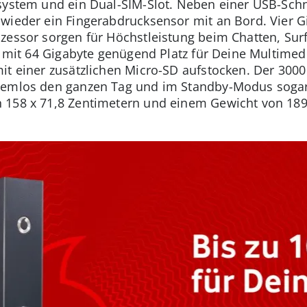
system und ein Dual-SIM-Slot. Neben einer USB-Schnit
wieder ein Fingerabdrucksensor mit an Bord. Vier G
zessor sorgen für Höchstleistung beim Chatten, Surf
et mit 64 Gigabyte genügend Platz für Deine Multime
it einer zusätzlichen Micro-SD aufstocken. Der 3000
lemlos den ganzen Tag und im Standby-Modus sogar 
 158 x 71,8 Zentimetern und einem Gewicht von 18