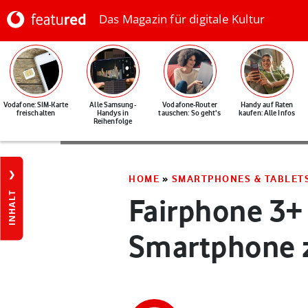
Das Magazin für digitale Kultur
Vodafone: SIM-Karte
Alle Samsung-
Vodafone-Router
Handy auf Raten
freischalten
Handys in
tauschen: So geht's
kaufen: Alle Infos
Reihenfolge
HOME
»
SMARTPHONES & TABLET
INHALT
Fairphone 3+
Smartphone 