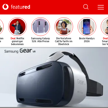
ten
Deal
: Netflix
Samsung Galaxy
Die Vodafone
Beste Handys
Deal
e
günstiger
S26: Alle Preise
CallYa-Tarife im
2026
Smar
bekommen
Überblick
bei 