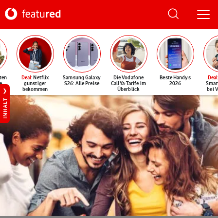
ten
Deal
: Netflix
Samsung Galaxy
Die Vodafone
Beste Handys
Deal
e
günstiger
S26: Alle Preise
CallYa-Tarife im
2026
Smar
bekommen
Überblick
bei 
INHALT