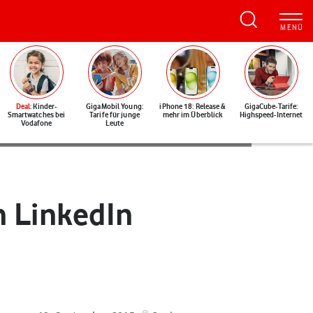
Deal
: Kinder-
GigaMobil Young:
iPhone 18: Release &
GigaCube-Tarife:
Smartwatches bei
Tarife für junge
mehr im Überblick
Highspeed-Internet
Vodafone
Leute
n LinkedIn