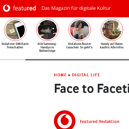
Das Magazin für digitale Kultur
Vodafone: SIM-Karte
Alle Samsung-
Vodafone-Router
Handy auf Raten
freischalten
Handys in
tauschen: So geht's
kaufen: Alle Infos
Reihenfolge
HOME
»
DIGITAL LIFE
Face to Facet
Featured Redaktion