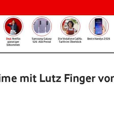
Deal
: Netflix
Samsung Galaxy
Die Vodafone CallYa-
Beste Handys 2026
günstiger
S26: Alle Preise
Tarife im Überblick
bekommen
ime mit Lutz Finger vo