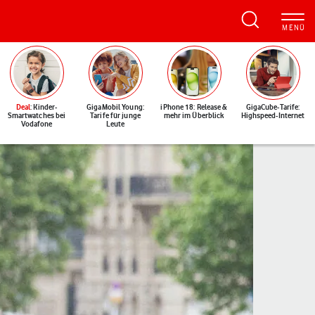
Deal
: Kinder-
GigaMobil Young:
iPhone 18: Release &
GigaCube-Tarife:
Smartwatches bei
Tarife für junge
mehr im Überblick
Highspeed-Internet
Vodafone
Leute