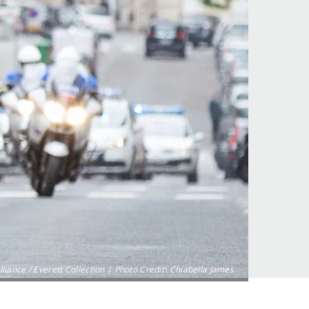
lliance / Everett Collection | Photo Credit\ Chiabella James