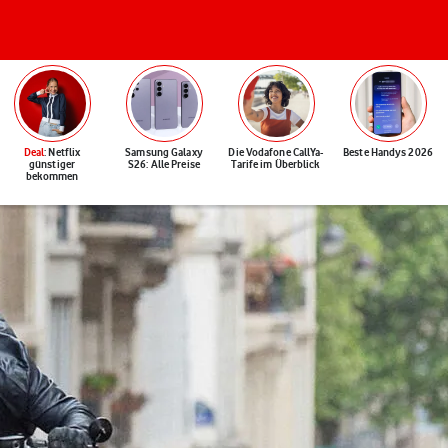
Deal
: Netflix
Samsung Galaxy
Die Vodafone CallYa-
Beste Handys 2026
günstiger
S26: Alle Preise
Tarife im Überblick
bekommen