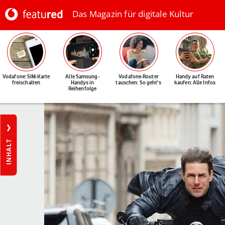
Das Magazin für digitale Kultur
Vodafone: SIM-Karte
Alle Samsung-
Vodafone-Router
Handy auf Raten
freischalten
Handys in
tauschen: So geht's
kaufen: Alle Infos
Reihenfolge
INHALT