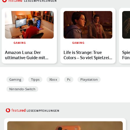
red
featu
LESEEMPFEHLUNGEN
GAMING
GAMING
Amazon Luna: Der
Life is Strange: True
Spie
ultimative Guide mit
Colors – So viel Spielzeit
Fünf
allen wichtigen
und Umfang erwar…
War
Information…
Gaming
Tipps
Xbox
Pc
Playstation
Nintendo-Switch
red
featu
LESEEMPFEHLUNGEN