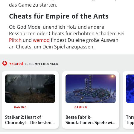
das Game zu starten.
Cheats für Empire of the Ants
Ob God Mode, unendlich Holz und andere
Ressourcen oder Cheats für erhöhten Schaden: Bei
Plitch
und
wemod
findest Du eine große Auswahl
an Cheats, um Dein Spiel anzupassen.
red
featu
LESEEMPFEHLUNGEN
GAMING
GAMING
Stalker 2: Heart of
Beste Fabrik-
Thro
Chornobyl – Die besten
Simulationen: Spiele wie
Tipp
Tipps und Tricks im Gu…
Satisfactory, Factorio
und …