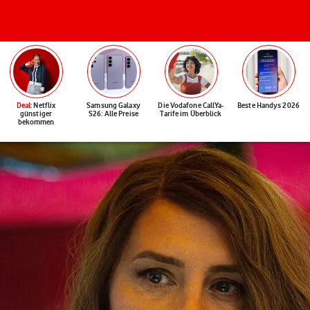
Deal
: Netflix
Samsung Galaxy
Die Vodafone CallYa-
Beste Handys 2026
günstiger
S26: Alle Preise
Tarife im Überblick
bekommen