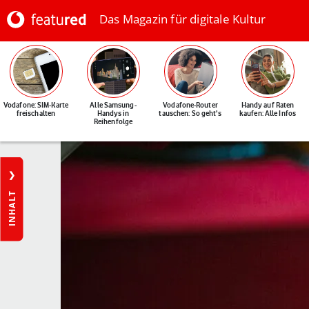
Das Magazin für digitale Kultur
Vodafone: SIM-Karte
Alle Samsung-
Vodafone-Router
Handy auf Raten
freischalten
Handys in
tauschen: So geht's
kaufen: Alle Infos
Reihenfolge
INHALT