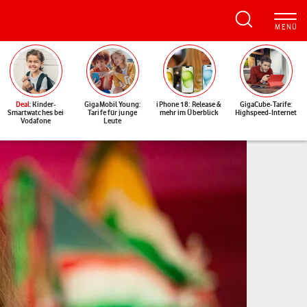
Deal
: Kinder-
GigaMobil Young:
iPhone 18: Release &
GigaCube-Tarife:
Smartwatches bei
Tarife für junge
mehr im Überblick
Highspeed-Internet
Vodafone
Leute