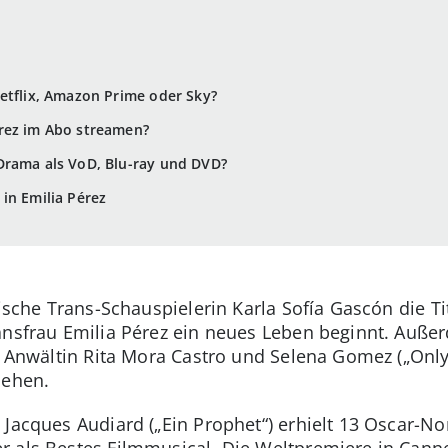
Netflix, Amazon Prime oder Sky?
rez im Abo streamen?
Drama als VoD, Blu-ray und DVD?
in Emilia Pérez
nische Trans-Schauspielerin Karla Sofía Gascón die T
ansfrau Emilia Pérez ein neues Leben beginnt. Auße
s Anwältin Rita Mora Castro und Selena Gomez („Only
sehen.
n Jacques Audiard („Ein Prophet“) erhielt 13 Oscar-
r als Bestes Filmmusical. Die Weltpremiere in Cann