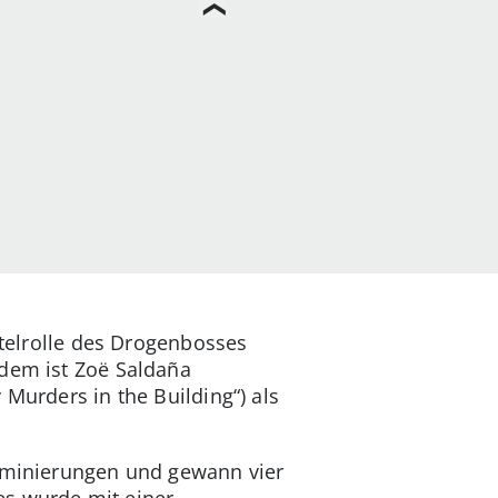
itelrolle des Drogenbosses
rdem ist Zoë Saldaña
 Murders in the Building“) als
Nominierungen und gewann vier
es wurde mit einer