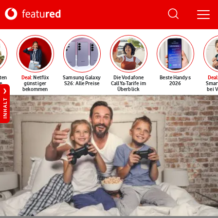
ten
Deal
: Netflix
Samsung Galaxy
Die Vodafone
Beste Handys
Deal
e
günstiger
S26: Alle Preise
CallYa-Tarife im
2026
Smar
bekommen
Überblick
bei 
INHALT