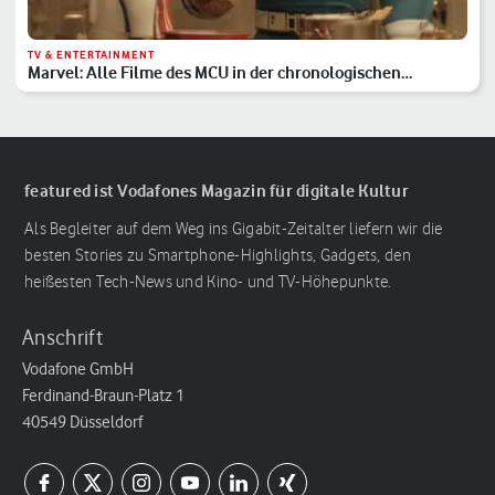
TV & ENTERTAINMENT
Marvel: Alle Filme des MCU in der chronologischen
Reihenfolge
featured ist Vodafones Magazin für digitale Kultur
Als Begleiter auf dem Weg ins Gigabit-Zeitalter liefern wir die
besten Stories zu Smartphone-Highlights, Gadgets, den
heißesten Tech-News und Kino- und TV-Höhepunkte.
Anschrift
Vodafone GmbH
Ferdinand-Braun-Platz 1
40549 Düsseldorf