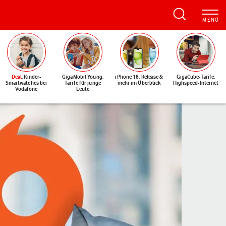
Deal
: Kinder-
GigaMobil Young:
iPhone 18: Release &
GigaCube-Tarife:
Smartwatches bei
Tarife für junge
mehr im Überblick
Highspeed-Internet
Vodafone
Leute