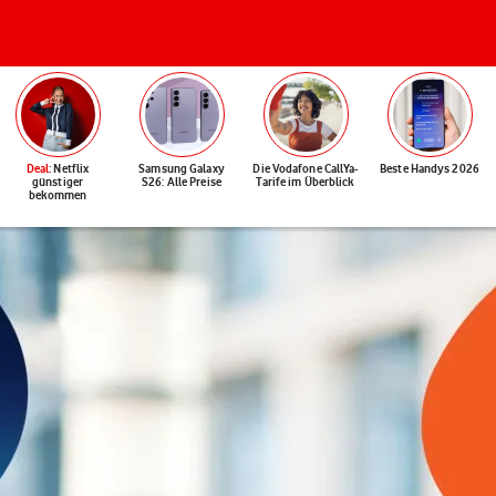
Deal
: Netflix
Samsung Galaxy
Die Vodafone CallYa-
Beste Handys 2026
günstiger
S26: Alle Preise
Tarife im Überblick
bekommen