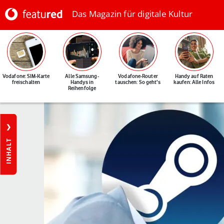
Das Magazin für digitale Kultur
Vodafone: SIM-Karte
Alle Samsung-
Vodafone-Router
Handy auf Raten
freischalten
Handys in
tauschen: So geht's
kaufen: Alle Infos
Reihenfolge
INHALT