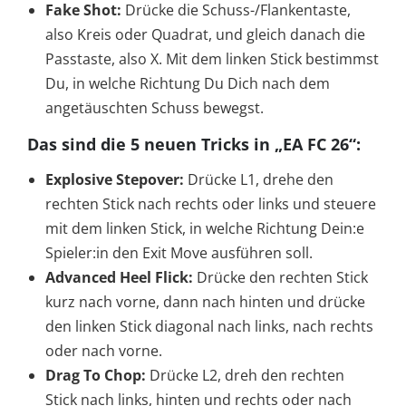
Fake Shot:
Drücke die Schuss-/Flankentaste,
also Kreis oder Quadrat, und gleich danach die
Passtaste, also X. Mit dem linken Stick bestimmst
Du, in welche Richtung Du Dich nach dem
angetäuschten Schuss bewegst.
Das sind die 5 neuen Tricks in „EA FC 26“:
Explosive Stepover:
Drücke L1, drehe den
rechten Stick nach rechts oder links und steuere
mit dem linken Stick, in welche Richtung Dein:e
Spieler:in den Exit Move ausführen soll.
Advanced Heel Flick:
Drücke den rechten Stick
kurz nach vorne, dann nach hinten und drücke
den linken Stick diagonal nach links, nach rechts
oder nach vorne.
Drag To Chop:
Drücke L2, dreh den rechten
Stick nach links, hinten und rechts oder nach