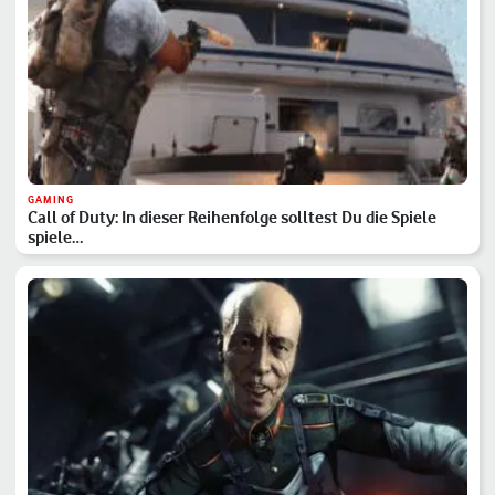
GAMING
Call of Duty: In dieser Reihenfolge solltest Du die Spiele
spiele…