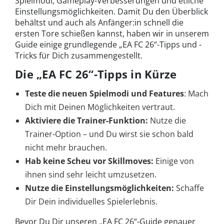
Spielmodi, Gameplay-Verbesserungen und etliche
Einstellungsmöglichkeiten. Damit Du den Überblick
behältst und auch als Anfänger:in schnell die
ersten Tore schießen kannst, haben wir in unserem
Guide einige grundlegende „EA FC 26“-Tipps und -
Tricks für Dich zusammengestellt.
Die „EA FC 26“-Tipps in Kürze
Teste die neuen Spielmodi und Features
: Mach
Dich mit Deinen Möglichkeiten vertraut.
Aktiviere die Trainer-Funktion:
Nutze die
Trainer-Option – und Du wirst sie schon bald
nicht mehr brauchen.
Hab keine Scheu vor Skillmoves:
Einige von
ihnen sind sehr leicht umzusetzen.
Nutze die Einstellungsmöglichkeiten:
Schaffe
Dir Dein individuelles Spielerlebnis.
Bevor Du Dir unseren „EA FC 26“-Guide genauer