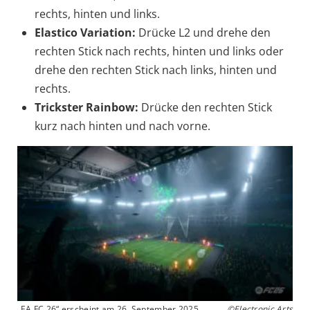
rechts, hinten und links.
Elastico Variation:
Drücke L2 und drehe den
rechten Stick nach rechts, hinten und links oder
drehe den rechten Stick nach links, hinten und
rechts.
Trickster Rainbow:
Drücke den rechten Stick
kurz nach hinten und nach vorne.
„EA FC 26“ erscheint am 26. September 2025.
©Electronic Arts