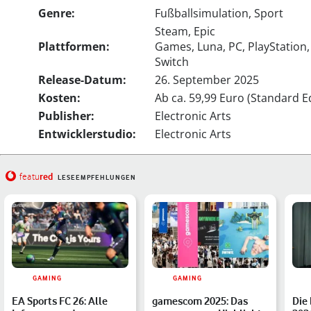
Genre:
Fußballsimulation, Sport
Steam, Epic
Plattformen:
Games, Luna, PC, PlayStation
Switch
Release-Datum:
26. September 2025
Kosten:
Ab ca. 59,99 Euro (Standard Ed
Publisher:
Electronic Arts
Entwicklerstudio:
Electronic Arts
red
featu
LESEEMPFEHLUNGEN
GAMING
GAMING
EA Sports FC 26: Alle
gamescom 2025: Das
Die