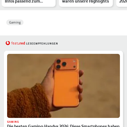
Infos passend zum
waren unsere Highlights
2026
Release – Neuerungen,
High
Pre…
bes
Gaming
red
featu
LESEEMPFEHLUNGEN
GAMING
Die besten Gaming-Handys 2026: Diese Smartphones haben