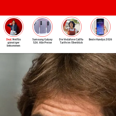
Deal
: Netflix
Samsung Galaxy
Die Vodafone CallYa-
Beste Handys 2026
günstiger
S26: Alle Preise
Tarife im Überblick
bekommen