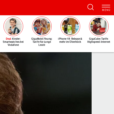
Deal
: Kinder-
GigaMobil Young:
iPhone 18: Release &
GigaCube-Tarife:
Smartwatches bei
Tarife für junge
mehr im Überblick
Highspeed-Internet
Vodafone
Leute