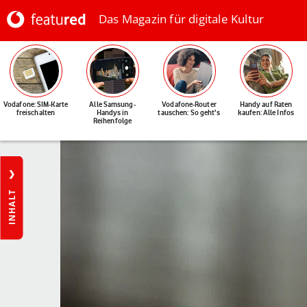
Das Magazin für digitale Kultur
Vodafone: SIM-Karte
Alle Samsung-
Vodafone-Router
Handy auf Raten
freischalten
Handys in
tauschen: So geht's
kaufen: Alle Infos
Reihenfolge
INHALT