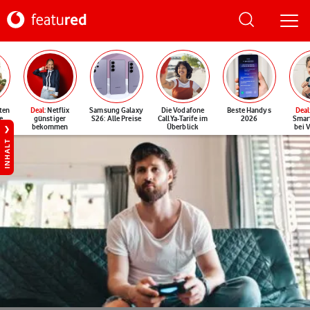
ten
Deal
: Netflix
Samsung Galaxy
Die Vodafone
Beste Handys
Deal
e
günstiger
S26: Alle Preise
CallYa-Tarife im
2026
Smar
bekommen
Überblick
bei 
INHALT