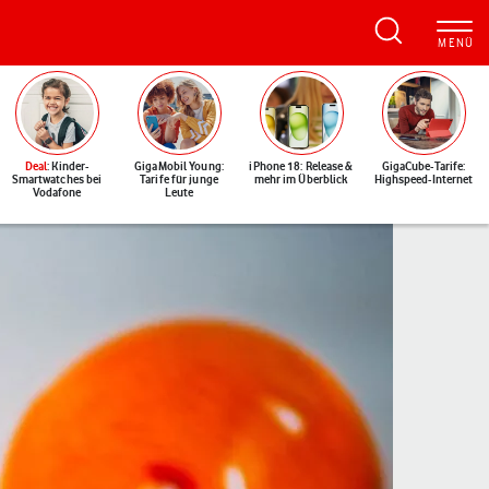
Deal
: Kinder-
GigaMobil Young:
iPhone 18: Release &
GigaCube-Tarife:
Smartwatches bei
Tarife für junge
mehr im Überblick
Highspeed-Internet
Vodafone
Leute