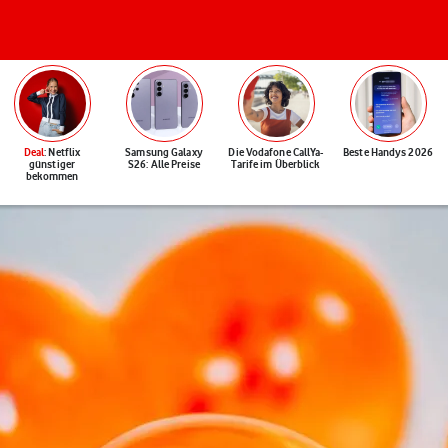
Deal
: Netflix
Samsung Galaxy
Die Vodafone CallYa-
Beste Handys 2026
günstiger
S26: Alle Preise
Tarife im Überblick
bekommen