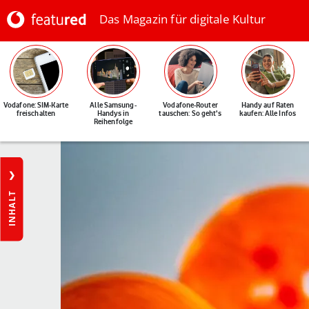
Das Magazin für digitale Kultur
Vodafone: SIM-Karte
Alle Samsung-
Vodafone-Router
Handy auf Raten
freischalten
Handys in
tauschen: So geht's
kaufen: Alle Infos
Reihenfolge
INHALT