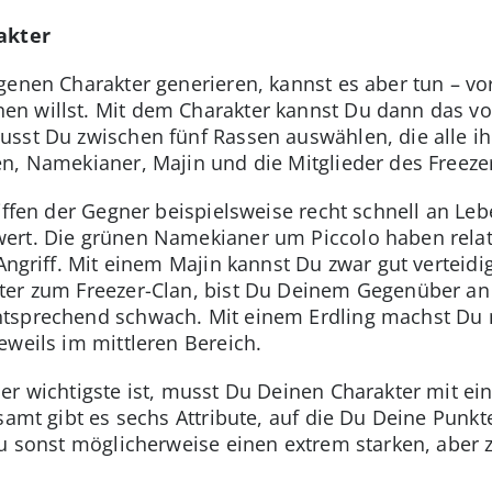
akter
genen Charakter generieren, kannst es aber tun – vo
n willst. Mit dem Charakter kannst Du dann das vo
sst Du zwischen fünf Rassen auswählen, die alle ih
n, Namekianer, Majin und die Mitglieder des Freeze
riffen der Gegner beispielsweise recht schnell an L
ert. Die grünen Namekianer um Piccolo haben relati
 Angriff. Mit einem Majin kannst Du zwar gut verteid
er zum Freezer-Clan, bist Du Deinem Gegenüber an S
tsprechend schwach. Mit einem Erdling machst Du ni
eweils im mittleren Bereich.
er wichtigste ist, musst Du Deinen Charakter mit e
samt gibt es sechs Attribute, auf die Du Deine Punkt
Du sonst möglicherweise einen extrem starken, aber