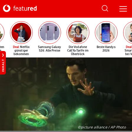
ten
Deal
: Netflix
Samsung Galaxy
Die Vodafone
Beste Handys
Deal
e
günstiger
S26: Alle Preise
CallYa-Tarife im
2026
Smar
bekommen
Überblick
bei 
INHALT
©picture alliance / AP Photo