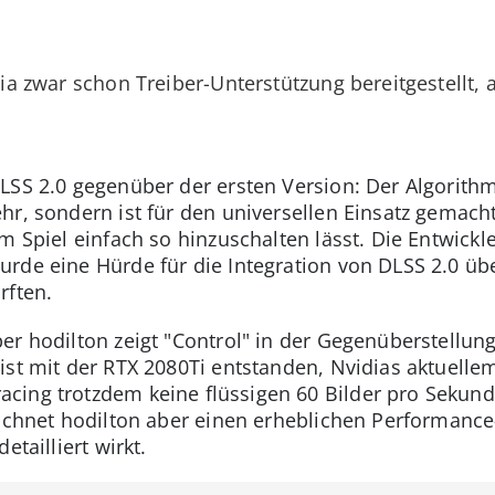
idia zwar schon Treiber-Unterstützung bereitgestellt, 
LSS 2.0 gegenüber der ersten Version: Der Algorithm
hr, sondern ist für den universellen Einsatz gemacht
m Spiel einfach so hinzuschalten lässt. Die Entwickl
rde eine Hürde für die Integration von DLSS 2.0 ü
rften.
r hodilton zeigt "Control" in der Gegenüberstellung:
ist mit der RTX 2080Ti entstanden, Nvidias aktuell
ing trotzdem keine flüssigen 60 Bilder pro Sekunde
eichnet hodilton aber einen erheblichen Performanc
etailliert wirkt.