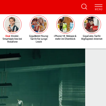
Deal
: Kinder-
GigaMobil Young:
iPhone 18: Release &
GigaCube-Tarife:
Smartwatches bei
Tarife für junge
mehr im Überblick
Highspeed-Internet
Vodafone
Leute