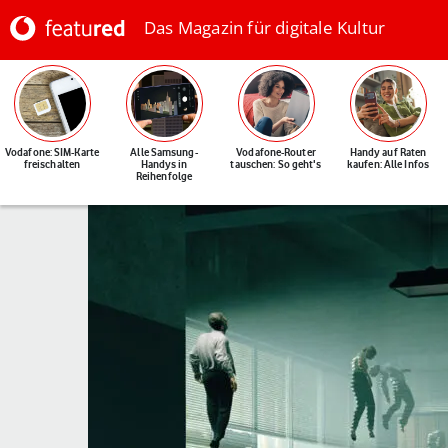
Das Magazin für digitale Kultur
Vodafone: SIM-Karte
Alle Samsung-
Vodafone-Router
Handy auf Raten
freischalten
Handys in
tauschen: So geht's
kaufen: Alle Infos
Reihenfolge