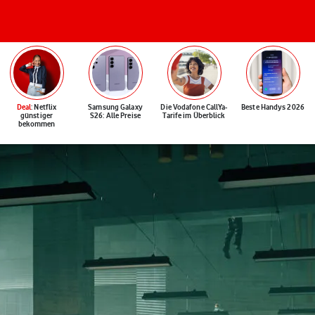
Deal
: Netflix
Samsung Galaxy
Die Vodafone CallYa-
Beste Handys 2026
günstiger
S26: Alle Preise
Tarife im Überblick
bekommen