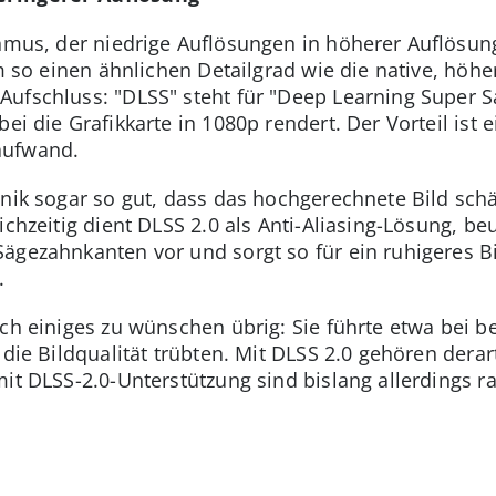
hmus, der niedrige Auflösungen in höherer Auflösung 
um so einen ähnlichen Detailgrad wie die native, höh
ufschluss: "DLSS" steht für "Deep Learning Super S
ei die Grafikkarte in 1080p rendert. Der Vorteil ist 
aufwand.
nik sogar so gut, dass das hochgerechnete Bild schärf
eichzeitig dient DLSS 2.0 als Anti-Aliasing-Lösung, b
ägezahnkanten vor und sorgt so für ein ruhigeres 
.
och einiges zu wünschen übrig: Sie führte etwa bei 
 die Bildqualität trübten. Mit DLSS 2.0 gehören dera
it DLSS-2.0-Unterstützung sind bislang allerdings ra