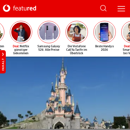
ten
Deal
: Netflix
Samsung Galaxy
Die Vodafone
Beste Handys
Deal
e
günstiger
S26: Alle Preise
CallYa-Tarife im
2026
Smar
bekommen
Überblick
bei 
INHALT