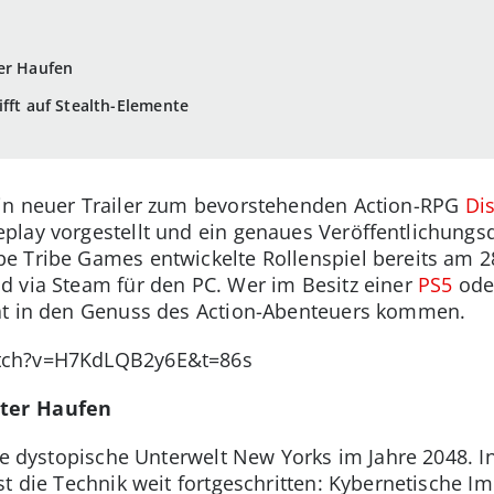
ter Haufen
ifft auf Stealth-Elemente
in neuer Trailer zum bevorstehenden Action-RPG
Di
play vorgestellt und ein genaues Veröffentlichun
 Tribe Games entwickelte Rollenspiel bereits am 28.
d via Steam für den PC. Wer im Besitz einer
PS5
ode
ät in den Genuss des Action-Abenteuers kommen.
tch?v=H7KdLQB2y6E&t=86s
nter Haufen
ie dystopische Unterwelt New Yorks im Jahre 2048. In
t die Technik weit fortgeschritten: Kybernetische Im