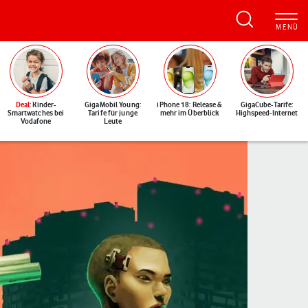
Deal
: Kinder-
GigaMobil Young:
iPhone 18: Release &
GigaCube-Tarife:
Smartwatches bei
Tarife für junge
mehr im Überblick
Highspeed-Internet
Vodafone
Leute