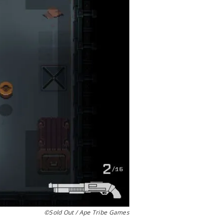
©Sold Out / Ape Tribe Games