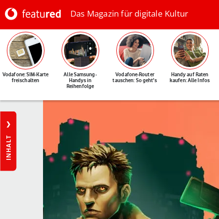
Das Magazin für digitale Kultur
Vodafone: SIM-Karte
Alle Samsung-
Vodafone-Router
Handy auf Raten
freischalten
Handys in
tauschen: So geht's
kaufen: Alle Infos
Reihenfolge
INHALT