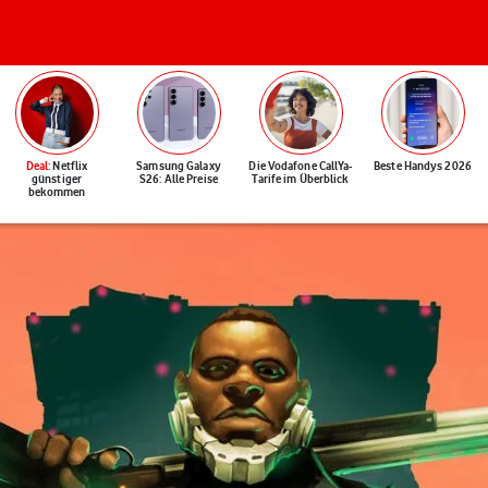
Deal
: Netflix
Samsung Galaxy
Die Vodafone CallYa-
Beste Handys 2026
günstiger
S26: Alle Preise
Tarife im Überblick
bekommen