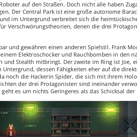
 Roboter auf den Straßen. Doch nicht alle haben Zu
gen. Der Central Park ist eine große autonome Bara
nt und im Untergrund verbreitet sich die heimtückisc
ür Verschwörungstheorien, denen die drei Protagoni
elbar und gewähren einen anderen Spielstil. Frank Mo
t seinem Elektroschocker und Rauchbomben in den näc
 und Stealth mitbringt. Der zweite im Ring ist Joe, 
Untergrund, dessen Fähigkeiten eher auf die direkt
da noch die Hackerin Spider, die sich mit ihrem Hol
ichten der drei Protagonisten sind ineinander verw
 geht es um nichts Geringeres als das Schicksal der