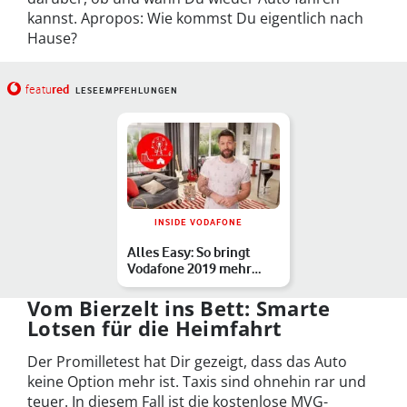
kannst. Apropos: Wie kommst Du eigentlich nach
Hause?
red
featu
LESEEMPFEHLUNGEN
INSIDE VODAFONE
Alles Easy: So bringt
Vodafone 2019 mehr
Netz auf Open-Air-
Events
Vom Bierzelt ins Bett: Smarte
Lotsen für die Heimfahrt
Der Promilletest hat Dir gezeigt, dass das Auto
keine Option mehr ist. Taxis sind ohnehin rar und
teuer. In diesem Fall ist die kostenlose MVG-