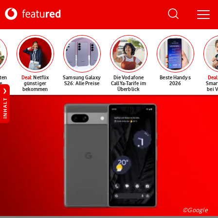
ten
Deal
: Netflix
Samsung Galaxy
Die Vodafone
Beste Handys
Deal
e
günstiger
S26: Alle Preise
CallYa-Tarife im
2026
Smar
bekommen
Überblick
bei 
INHALT
©Google