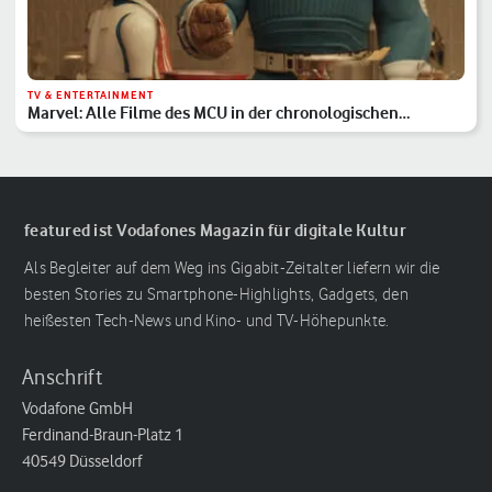
TV & ENTERTAINMENT
Marvel: Alle Filme des MCU in der chronologischen
Reihenfolge
featured ist Vodafones Magazin für digitale Kultur
Als Begleiter auf dem Weg ins Gigabit-Zeitalter liefern wir die
besten Stories zu Smartphone-Highlights, Gadgets, den
heißesten Tech-News und Kino- und TV-Höhepunkte.
Anschrift
Vodafone GmbH
Ferdinand-Braun-Platz 1
40549 Düsseldorf