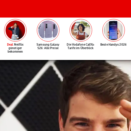
Deal
: Netflix
Samsung Galaxy
Die Vodafone CallYa-
Beste Handys 2026
günstiger
S26: Alle Preise
Tarife im Überblick
bekommen