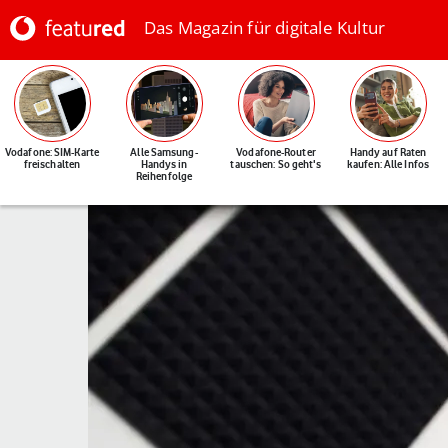
Das Magazin für digitale Kultur
Vodafone: SIM-Karte
Alle Samsung-
Vodafone-Router
Handy auf Raten
freischalten
Handys in
tauschen: So geht's
kaufen: Alle Infos
Reihenfolge