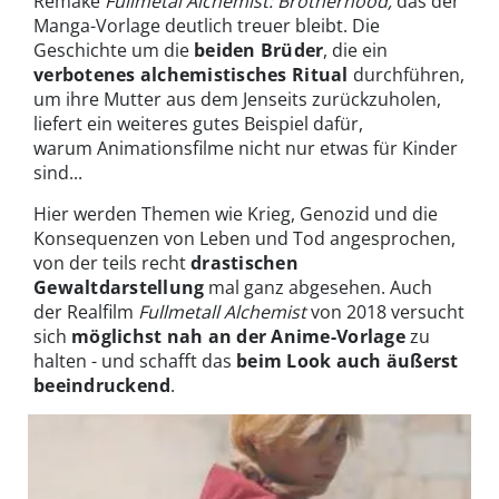
Remake
Fullmetal Alchemist: Brotherhood,
das der
Manga-Vorlage deutlich treuer bleibt. Die
Geschichte um die
beiden Brüder
, die ein
verbotenes alchemistisches Ritual
durchführen,
um ihre Mutter aus dem Jenseits zurückzuholen,
liefert ein weiteres gutes Beispiel dafür,
warum Animationsfilme nicht nur etwas für Kinder
sind...
Hier werden Themen wie Krieg, Genozid und die
Konsequenzen von Leben und Tod angesprochen,
von der teils recht
drastischen
Gewaltdarstellung
mal ganz abgesehen. Auch
der Realfilm
Fullmetall Alchemist
von 2018 versucht
sich
möglichst nah an der Anime-Vorlage
zu
halten - und schafft das
beim Look auch äußerst
beeindruckend
.