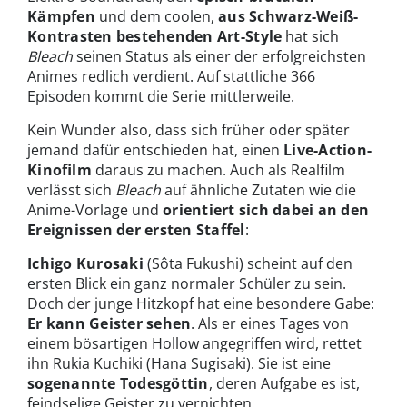
Kämpfen
und dem coolen,
aus Schwarz-Weiß-
Kontrasten bestehenden Art-Style
hat sich
Bleach
seinen Status als einer der erfolgreichsten
Animes redlich verdient. Auf stattliche 366
Episoden kommt die Serie mittlerweile.
Kein Wunder also, dass sich früher oder später
jemand dafür entschieden hat, einen
Live-Action-
Kinofilm
daraus zu machen. Auch als Realfilm
verlässt sich
Bleach
auf ähnliche Zutaten wie die
Anime-Vorlage und
orientiert sich dabei an den
Ereignissen der ersten Staffel
:
Ichigo Kurosaki
(Sôta Fukushi) scheint auf den
ersten Blick ein ganz normaler Schüler zu sein.
Doch der junge Hitzkopf hat eine besondere Gabe:
Er kann Geister sehen
. Als er eines Tages von
einem bösartigen Hollow angegriffen wird, rettet
ihn Rukia Kuchiki (Hana Sugisaki). Sie ist eine
sogenannte Todesgöttin
, deren Aufgabe es ist,
feindselige Geister zu vernichten.