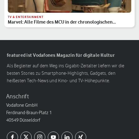
TV & ENTERTAINMENT
Marvel: Alle Filme des MCU in der chronologischen
Reihenfolge
featured ist Vodafones Magazin für digitale Kultur
Als Begleiter auf dem Weg ins Gigabit-Zeitalter liefern wir die
besten Stories zu Smartphone-Highlights, Gadgets, den
heißesten Tech-News und Kino- und TV-Höhepunkte.
Anschrift
Vodafone GmbH
Ferdinand-Braun-Platz 1
40549 Düsseldorf