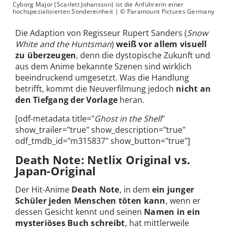
Cyborg Major (Scarlett Johansson) ist die Anführerin einer
hochspezialisierten Sondereinheit | © Paramount Pictures Germany
Die Adaption von Regisseur Rupert Sanders (
Snow
White and the Huntsman
)
weiß vor allem visuell
zu überzeugen
, denn die dystopische Zukunft und
aus dem Anime bekannte Szenen sind wirklich
beeindruckend umgesetzt. Was die Handlung
betrifft, kommt die Neuverfilmung jedoch
nicht an
den Tiefgang der Vorlage
heran.
[odf-metadata title="
Ghost in the Shell
"
show_trailer="true" show_description="true"
odf_tmdb_id="m315837" show_button="true"]
Death Note: Netlix Original vs.
Japan-Original
Der Hit-Anime
Death Note
, in dem
ein junger
Schüler jeden Menschen töten kann
, wenn er
dessen Gesicht kennt und seinen
Namen in ein
mysteriöses Buch schreibt
, hat mittlerweile