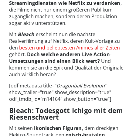
Streamingdiensten wie Netflix zu verdanken
,
die Filme nicht nur einem größeren Publikum
zugänglich machen, sondern deren Produktion
sogar aktiv unterstützen.
Mit
Bleach
erscheint nun die nächste
Realverfilmung auf Netflix, deren Kult-Vorlage zu
den
besten und beliebtesten Animes aller Zeiten
gehört.
Doch welche
anderen Live-Action-
Umsetzungen sind einen Blick wert?
Und
kommen sie an die Epik und Qualität der Originale
auch wirklich heran?
[odf-metadata title="
Dragonball Evolution
"
show_trailer="true" show_description="true"
odf_tmdb_id="m14164" show_button="true"]
Bleach: Todesgott Ichigo mit dem
Riesenschwert
Mit seinen
ikonischen Figuren
, dem dreckigen
Elektro-Soundtrack, den
episch-brutalen