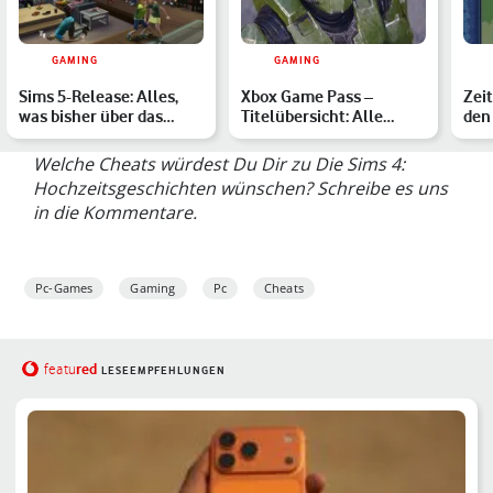
GAMING
GAMING
Sims 5-Release: Alles,
Xbox Game Pass –
Zeit
was bisher über das
Titelübersicht: Alle
den
neuste Sims-Game
verfügbaren Spiele im
Die
gemun…
März …
Welche Cheats würdest Du Dir zu Die Sims 4:
Hochzeitsgeschichten wünschen? Schreibe es uns
in die Kommentare.
Pc-Games
Gaming
Pc
Cheats
red
featu
LESEEMPFEHLUNGEN