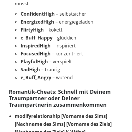
musst:
ConfidentHigh
– selbstsicher
EnergizedHigh
– energiegeladen
FlirtyHigh
– kokett
e_Buff_Happy
– glücklich
InspiredHigh
– inspiriert
FocusedHigh
– konzentriert
PlayfulHigh
– verspielt
SadHigh
– traurig
e_Buff_Angry
– wütend
Romantik-Cheats: Schnell mit Deinem
Traumpartner oder Deiner
Traumpartnerin zusammenkommen
modifyrelationship [Vorname des Sims]
[Nachname des Sims] [Vorname des Ziels]