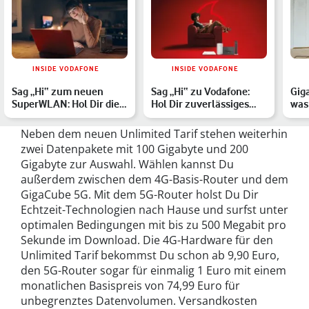
INSIDE VODAFONE
INSIDE VODAFONE
Sag „Hi“ zum neuen
Sag „Hi“ zu Vodafone:
Giga
SuperWLAN: Hol Dir die
Hol Dir zuverlässiges
was
intelligente Empfangs-
Internet, wann und wo…
Rou
T…
Neben dem neuen Unlimited Tarif stehen weiterhin
zwei Datenpakete mit 100 Gigabyte und 200
Gigabyte zur Auswahl. Wählen kannst Du
außerdem zwischen dem 4G-Basis-Router und dem
GigaCube 5G. Mit dem 5G-Router holst Du Dir
Echtzeit-Technologien nach Hause und surfst unter
optimalen Bedingungen mit bis zu 500 Megabit pro
Sekunde im Download. Die 4G-Hardware für den
Unlimited Tarif bekommst Du schon ab 9,90 Euro,
den 5G-Router sogar für einmalig 1 Euro mit einem
monatlichen Basispreis von 74,99 Euro für
unbegrenztes Datenvolumen. Versandkosten