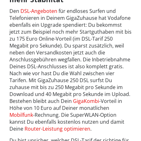
Den
DSL-Angeboten
für endloses Surfen und
Telefonieren in Deinem GigaZuhause hat Vodafone
ebenfalls ein Upgrade spendiert: Du bekommst
jetzt zum Beispiel noch mehr Startguthaben mit bis
zu 175 Euro Online-Vorteil (im DSL-Tarif 250
Megabit pro Sekunde). Du sparst zusätzlich, weil
neben den Versandkosten jetzt auch die
Anschlussgebühren wegfallen. Die Inbetriebnahme
Deines DSL-Anschlusses ist also komplett gratis.
Nach wie vor hast Du die Wahl zwischen vier
Tarifen. Mit GigaZuhause 250 DSL surfst Du
zuhause mit bis zu 250 Megabit pro Sekunde im
Download und 40 Megabit pro Sekunde im Upload.
Bestehen bleibt auch Dein
GigaKombi
-Vorteil in
Höhe von 10 Euro auf Deiner monatlichen
Mobilfunk
-Rechnung. Die SuperWLAN-Option
kannst Du ebenfalls kostenlos nutzen und damit
Deine
Router-Leistung optimieren
.
Du bist unsicher, welcher DSL-Tarif der richtige für