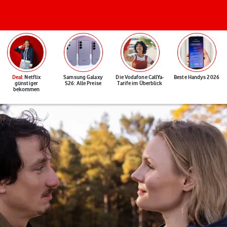
Deal
: Netflix
Samsung Galaxy
Die Vodafone CallYa-
Beste Handys 2026
günstiger
S26: Alle Preise
Tarife im Überblick
bekommen