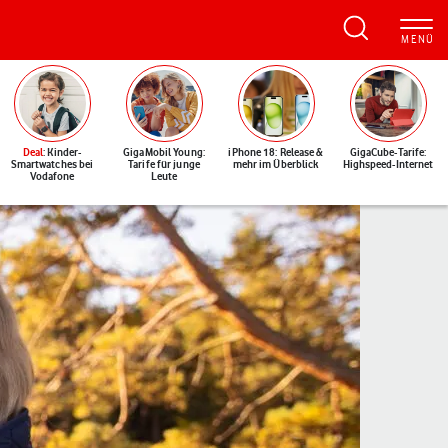
Deal
: Kinder-
GigaMobil Young:
iPhone 18: Release &
GigaCube-Tarife:
Smartwatches bei
Tarife für junge
mehr im Überblick
Highspeed-Internet
Vodafone
Leute