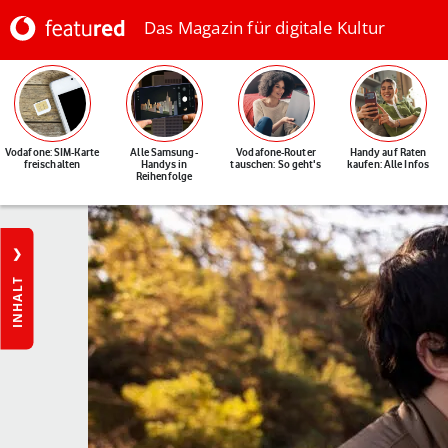
Das Magazin für digitale Kultur
Vodafone: SIM-Karte
Alle Samsung-
Vodafone-Router
Handy auf Raten
freischalten
Handys in
tauschen: So geht's
kaufen: Alle Infos
Reihenfolge
INHALT