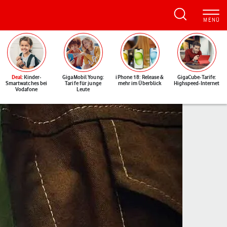
Deal
: Kinder-
GigaMobil Young:
iPhone 18: Release &
GigaCube-Tarife:
Smartwatches bei
Tarife für junge
mehr im Überblick
Highspeed-Internet
Vodafone
Leute