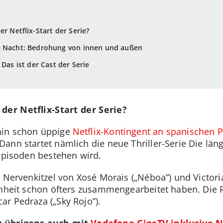
er Netflix-Start der Serie?
e Nacht: Bedrohung von innen und außen
 Das ist der Cast der Serie
der Netflix-Start der Serie?
hin schon üppige
Netflix-Kontingent an spanischen 
ann startet nämlich die neue Thriller-Serie Die lä
 Episoden bestehen wird.
 Nervenkitzel von Xosé Morais („Néboa”) und Victoria
enheit schon öfters zusammengearbeitet haben. Die 
r Pedraza („Sky Rojo”).
u übrigens auch mit
Vodafone GigaTV inklusive N