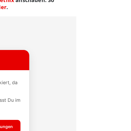
ier
.