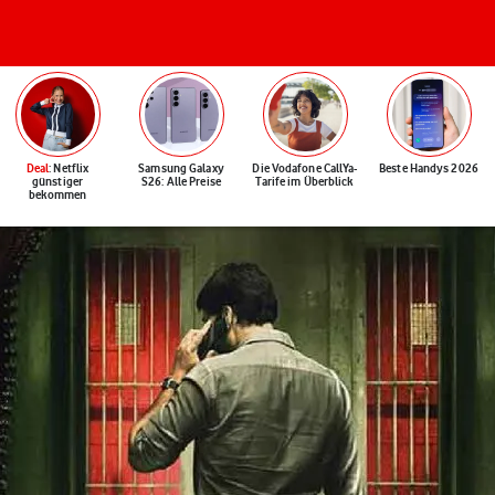
Deal
: Netflix
Samsung Galaxy
Die Vodafone CallYa-
Beste Handys 2026
günstiger
S26: Alle Preise
Tarife im Überblick
bekommen