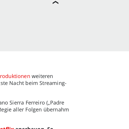
Produktionen
weiteren
ngste Nacht beim Streaming-
no Sierra Ferreiro („Padre
Regie aller Folgen übernahm
etflix
anschauen. So