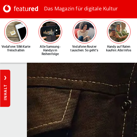
Das Magazin für digitale Kultur
Vodafone: SIM-Karte
Alle Samsung-
Vodafone-Router
Handy auf Raten
freischalten
Handys in
tauschen: So geht's
kaufen: Alle Infos
Reihenfolge
INHALT